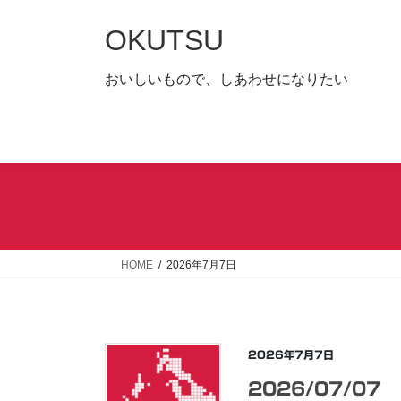
コ
ナ
ン
ビ
OKUTSU
テ
ゲ
ン
ー
おいしいもので、しあわせになりたい
ツ
シ
へ
ョ
ス
ン
キ
に
ッ
移
プ
動
HOME
2026年7月7日
2026年7月7日
2026/07/07