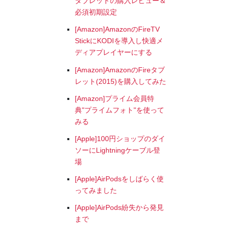
タブレットの購入レビュー＆
必須初期設定
[Amazon]AmazonのFireTV
StickにKODIを導入し快適メ
ディアプレイヤーにする
[Amazon]AmazonのFireタブ
レット(2015)を購入してみた
[Amazon]プライム会員特
典"プライムフォト"を使って
みる
[Apple]100円ショップのダイ
ソーにLightningケーブル登
場
[Apple]AirPodsをしばらく使
ってみました
[Apple]AirPods紛失から発見
まで