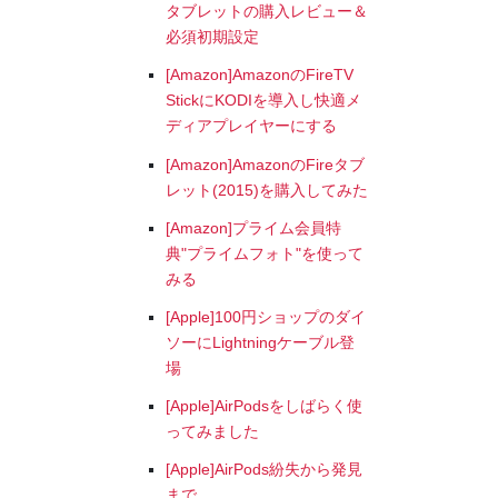
タブレットの購入レビュー＆
必須初期設定
[Amazon]AmazonのFireTV
StickにKODIを導入し快適メ
ディアプレイヤーにする
[Amazon]AmazonのFireタブ
レット(2015)を購入してみた
[Amazon]プライム会員特
典"プライムフォト"を使って
みる
[Apple]100円ショップのダイ
ソーにLightningケーブル登
場
[Apple]AirPodsをしばらく使
ってみました
[Apple]AirPods紛失から発見
まで