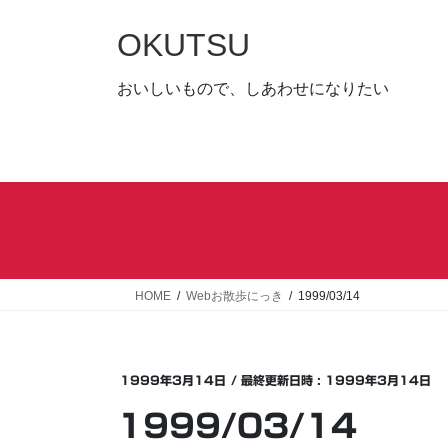
コ
ナ
ン
ビ
OKUTSU
テ
ゲ
ン
ー
おいしいもので、しあわせになりたい
ツ
シ
へ
ョ
ス
ン
キ
に
ッ
移
プ
動
HOME
Webお散歩にっき
1999/03/14
1999年3月14日
/ 最終更新日時 :
1999年3月14日
1999/03/14