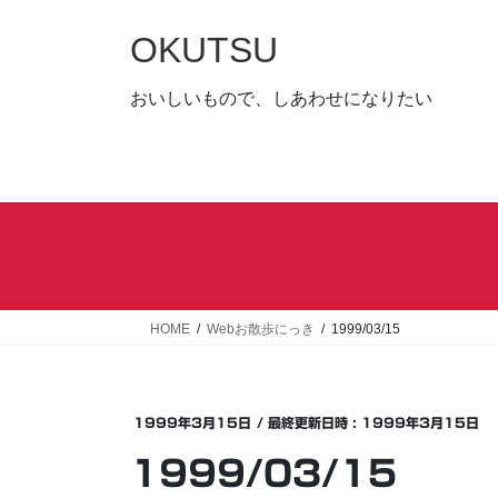
コ
ナ
ン
ビ
OKUTSU
テ
ゲ
ン
ー
おいしいもので、しあわせになりたい
ツ
シ
へ
ョ
ス
ン
キ
に
ッ
移
プ
動
HOME
Webお散歩にっき
1999/03/15
1999年3月15日
/ 最終更新日時 :
1999年3月15日
1999/03/15