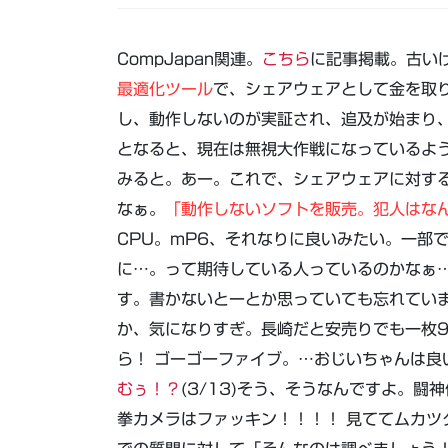
CompJapan関連。
こちら
に記事掲載。古い
最適化ツール
で、シェアウェアとして金を取
し、動作しないのが実証され、追及が始まり
となると、現在は無視大作戦になっているよ
みると。あー。これで、シェアウェアに対す
なぁ。
「動作しないソフトを販売。犯人はな
CPU。mP6、それなりに良いみたい。一部
に…。って期待している人っているのかなぁ…
す。書かないとーとか思っていても忘れていま
か、気になりすぎ。長崎だと安売りでも一枚
ら！ ゴーゴーファイブ。…おじいちゃんは良
むぅ！？
(3/13)そう、そうなんですよ。
拳カメラはファッキン！！！！ 見ててムカツ