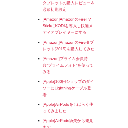
タブレットの購入レビュー＆
必須初期設定
[Amazon]AmazonのFireTV
StickにKODIを導入し快適メ
ディアプレイヤーにする
[Amazon]AmazonのFireタブ
レット(2015)を購入してみた
[Amazon]プライム会員特
典"プライムフォト"を使って
みる
[Apple]100円ショップのダイ
ソーにLightningケーブル登
場
[Apple]AirPodsをしばらく使
ってみました
[Apple]AirPods紛失から発見
まで