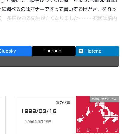
」と書いて上級者ぶっている奴。ちょっとSEGABBS
上に調べるのはマナーですって書いてるけどさ、それっ
が。
多田かおる先生が亡くなりました………死因は脳内
Threads
Bluesky
Hatena
Webお散歩にっき
次の記事
1999/03/16
1999年3月16日