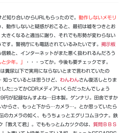
けど知り合いからURLもらったので。
動作しないメモリ
り、動作しないと疑惑がおこると、最初は嘘をつきとお
、大きくなると適当に謝り、それでも形勢が変わらない
うです。警視庁にも電話されているみたいです。
掲示板
る信頼と、インターネットがまた悪く扱われるんだろう
んと少年。」
・・・ってか。今後も要チェックです。
では糞尿以下で実用にならないとまで言われていたの
 知っているとは思うけど、
わんわん
さん復活しとりま
した;;ってかCDRメディアいくらだったんでしょう
99円が記録なんすよね…日本製。ゲンナリ。田舎ですか
いからさ、もっと下から…カメラ…。とか思っていたら
闘神伝のカメラの如く、もうちょっとエグリコムヨウナ。鉄
ク「教えて君」。でももっとムカツクのは、
質問ＢＢＳ