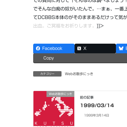
での質問に対して「そんなのは調べましょう！
でそんな白痴の奴がいたんで。…まぁ、一番
てDCBBS本体のがそのままあるだけって気
出血。ご冥福をお祈りします。
]]>
Facebook
X
Copy
Webお散歩にっき
カテゴリー
Webお散歩にっき
前の記事
1999/03/14
1999年3月14日