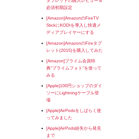
タブレットの購入レビュー＆
必須初期設定
[Amazon]AmazonのFireTV
StickにKODIを導入し快適メ
ディアプレイヤーにする
[Amazon]AmazonのFireタブ
レット(2015)を購入してみた
[Amazon]プライム会員特
典"プライムフォト"を使って
みる
[Apple]100円ショップのダイ
ソーにLightningケーブル登
場
[Apple]AirPodsをしばらく使
ってみました
[Apple]AirPods紛失から発見
まで