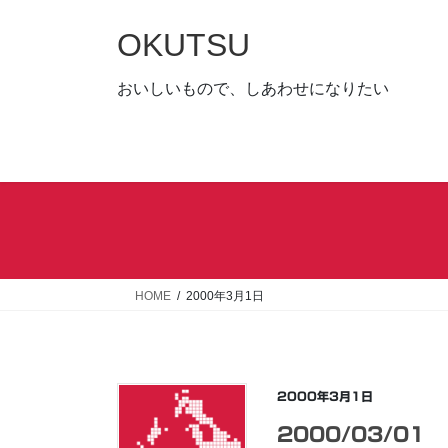
コ
ナ
ン
ビ
OKUTSU
テ
ゲ
ン
ー
おいしいもので、しあわせになりたい
ツ
シ
へ
ョ
ス
ン
キ
に
ッ
移
プ
動
HOME
2000年3月1日
2000年3月1日
2000/03/01