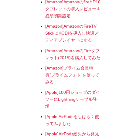
[Amazon]AmazonのfireHD10
タブレットの購入レビュー＆
必須初期設定
[Amazon]AmazonのFireTV
StickにKODIを導入し快適メ
ディアプレイヤーにする
[Amazon]AmazonのFireタブ
レット(2015)を購入してみた
[Amazon]プライム会員特
典"プライムフォト"を使って
みる
[Apple]100円ショップのダイ
ソーにLightningケーブル登
場
[Apple]AirPodsをしばらく使
ってみました
[Apple]AirPods紛失から発見