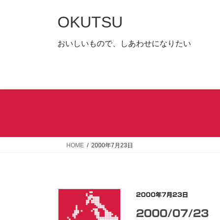
コ
ナ
ン
ビ
OKUTSU
テ
ゲ
ン
ー
おいしいもので、しあわせになりたい
ツ
シ
へ
ョ
ス
ン
キ
に
ッ
移
プ
動
HOME
2000年7月23日
2000年7月23日
2000/07/23