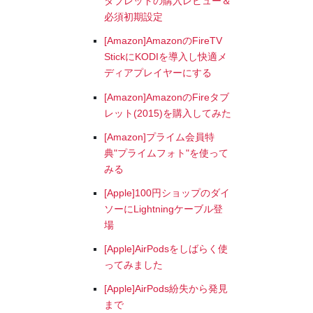
タブレットの購入レビュー＆
必須初期設定
[Amazon]AmazonのFireTV
StickにKODIを導入し快適メ
ディアプレイヤーにする
[Amazon]AmazonのFireタブ
レット(2015)を購入してみた
[Amazon]プライム会員特
典"プライムフォト"を使って
みる
[Apple]100円ショップのダイ
ソーにLightningケーブル登
場
[Apple]AirPodsをしばらく使
ってみました
[Apple]AirPods紛失から発見
まで