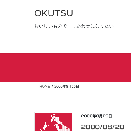
コ
ナ
ン
ビ
OKUTSU
テ
ゲ
ン
ー
おいしいもので、しあわせになりたい
ツ
シ
へ
ョ
ス
ン
キ
に
ッ
移
プ
動
HOME
2000年8月20日
2000年8月20日
2000/08/20