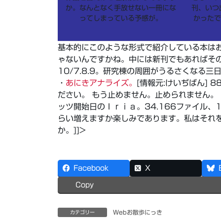
か。なんとなく手放せない一冊にな
刊、いつ
ってしまっている予感が。
かったで
基本的にこのような形式で紹介している本は
ゃないんですかね。中には新刊でもあればその
10/7.8.9。研究棟の周囲がうるさくなる
・
あにきアナライズ。
[情報元:けいぢばん]
ださい。 もう止めません。止められません。
ッツ開始日のＩｒｉａ。34.166ファイル
らい増えますか楽しみであります。私はそれ
か。]]>
Facebook
X
Copy
Webお散歩にっき
カテゴリー