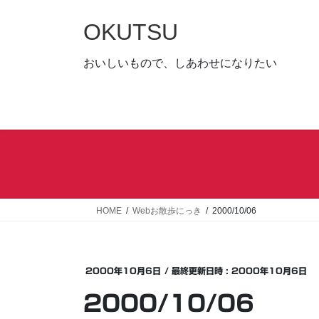
コ
ナ
ン
ビ
OKUTSU
テ
ゲ
ン
ー
おいしいもので、しあわせになりたい
ツ
シ
へ
ョ
ス
ン
キ
に
ッ
移
プ
動
HOME
Webお散歩にっき
2000/10/06
2000年10月6日
/ 最終更新日時 :
2000年10月6日
2000/10/06