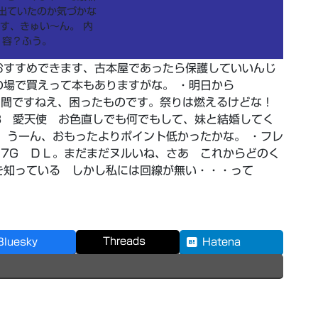
出ていたのか気づかな
す、きゅい～ん。 内
容？ふう。
おすすめできます、古本屋であったら保護していいんじ
場で買えって本もありますがな。 ・明日から
三日間ですねえ、困ったものです。祭りは燃えるけどな！
 88 愛天使 お色直しでも何でもして、妹と結婚してく
 うーん、おもったよりポイント低かったかな。 ・フレ
、17G ＤＬ。まだまだヌルいね、さあ これからどのく
を知っている しかし私には回線が無い・・・って
Threads
Bluesky
Hatena