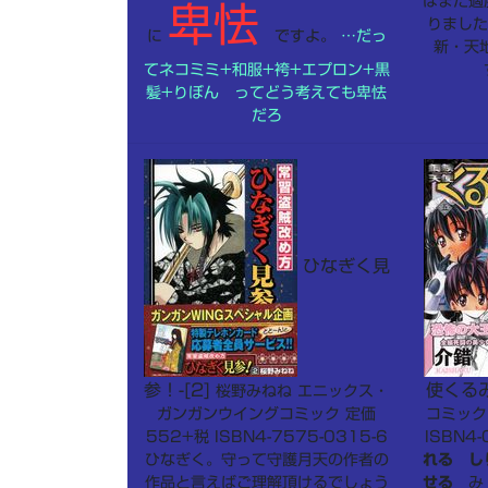
はまた適
卑怯
りました
に
ですよ。
…だっ
新・天地
てネコミミ+和服+袴+エプロン+黒
髪+りぼん ってどう考えても卑怯
だろ
ひなぎく見
参！-[2]
使くるみ 
桜野みねね エニックス・
ガンガンウイングコミック 定価
コミック
552+税 ISBN4-7575-0315-6
ISBN4-
ひなぎく。守って守護月天の作者の
れる し
作品と言えばご理解頂けるでしょう
せる
み・