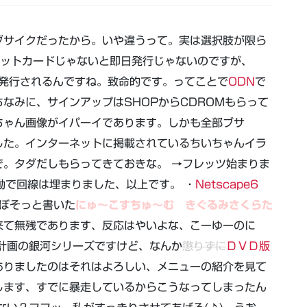
ブサイクだったから。いや違うって。実は選択肢が限ら
ジットカードじゃないと即日発行じゃないのですが、
D発行されるんですね。致命的です。ってことで
ODN
で
ちなみに、サインアップはSHOPからCDROMもらって
ちゃん画像がイパーイであります。しかも全部ブサ
した。インターネットに掲載されているちいちゃんイラ
。タダだしもらってきておきな。 →フレッツ始まりま
起動で回線は埋まりました、以上です。 ・
Netscape6
日ぼそっと書いた
にゅ～こすちゅ～む きぐるみさくらた
来て無残であります、反応はやいよな、こーゆーのに
計画の銀河シリーズですけど、なんか
懲りずに
ＤＶＤ版
ありましたのはそれはよろしい、メニューの紹介を見て
ます、すでに暴走しているからこうなってしまったん