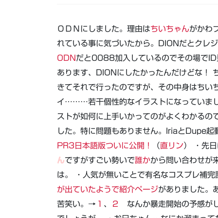
ＯＤＮにしました。理由は
ちいちゃん
がかわ
れている事に気づいたから。DIONだとクレ
ODN
だと0088加入しているのでその場でI
あります、DIONにしたかったんだけどな！ 
きてそれで行ったのですが、その中身はちい
イ………若干個性的なイラストになっていま
ストが如何に上手いかってのがよくわかるので
した。特に問題もありません。IriaとDupe
PR3日本語版ついに公開！
（
直リン
） ・先
ん
ですがすごい勢いで
誰か
から問い合わせが
は。 ・人気が無いことで有名なコスプレ補完
が出ていたようで紹介ページ
がありました。
苦笑い。→
１
、
２
なんか暴走開始の予感がし