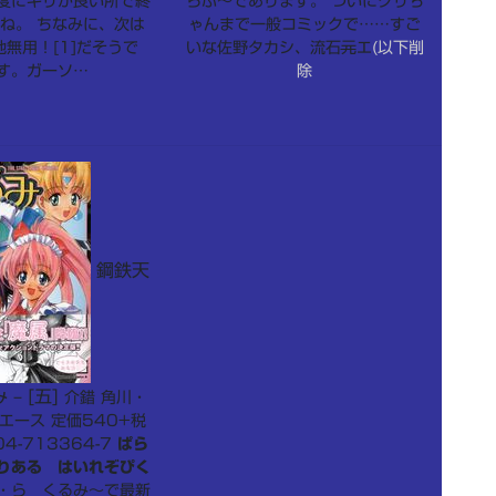
度にキリが良い所で終
らぶ～であります。 ついにクリち
ね。 ちなみに、次は
ゃんまで一般コミックで……すご
無用！[1]だそうで
いな佐野タカシ、流石
元
エ
(以下削
す。ガーソ…
除
鋼鉄天
– [五]
介錯 角川・
エース 定価540+税
04-713364-7
ぱら
りある はいれぞぴく
ら くるみ～で最新