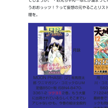
でしょうが。 ・お兄ちゃん…なにか溜まって
うおおっッツ！？って妄想の元やることリス
理を。
月詠
MOON PHASE- [2]
用！- 
有馬啓太
郎 ワニマガジン・コミックＧＵＭ
川・コミ
定価850+税 ISBN4-8470-
560
3361-2
ツクヨミ
２巻。もう大量
71224
に出荷されているらしくそこまでレ
最終巻で
アじゃないかも。今巻の絵は全般的
ックも完