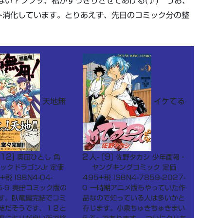
ない？フフッ、私がすっきりさせてあげる(♪) うお、
ト消化しています。とりあえず、先日のコミック分の整
天地無
イケてる
[12]
２人- [9]
奥田ひとし 角
佐野タカシ 少年画報・
ックドラゴンJr 定価
ヤングキングコミック 定価
+税 ISBN4-04-
495+税 ISBN4-7859-2027-
5-9 奥田コミック版の
0 一時期アニメ版もやっていた作
す。臥竜編完結でコミ
品なので知っている人は多いかと
結だそうです、１２と
存じます。小泉ちゅきちゅきまい