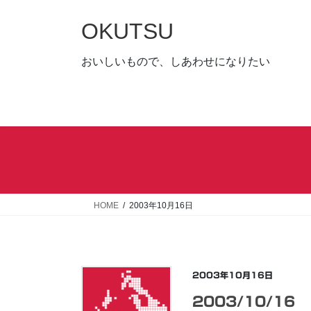
コ
ナ
ン
ビ
OKUTSU
テ
ゲ
ン
ー
おいしいもので、しあわせになりたい
ツ
シ
へ
ョ
ス
ン
キ
に
ッ
移
プ
動
HOME
2003年10月16日
2003年10月16日
2003/10/16