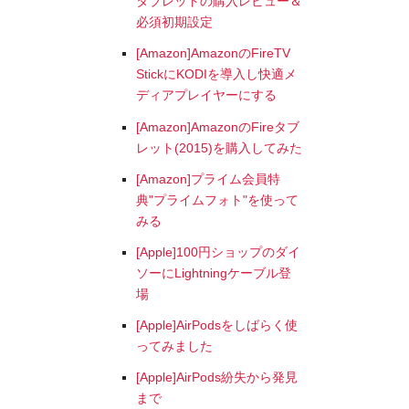
タブレットの購入レビュー＆
必須初期設定
[Amazon]AmazonのFireTV
StickにKODIを導入し快適メ
ディアプレイヤーにする
[Amazon]AmazonのFireタブ
レット(2015)を購入してみた
[Amazon]プライム会員特
典"プライムフォト"を使って
みる
[Apple]100円ショップのダイ
ソーにLightningケーブル登
場
[Apple]AirPodsをしばらく使
ってみました
[Apple]AirPods紛失から発見
まで