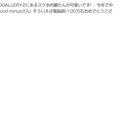
んのGALLERY2にあるスク水的鰤たんが可愛いです! ・今年で中
Around minusさん) そういえば電脳師(100万石おめでとうござ