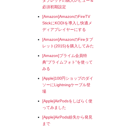
タブレットの購入レビュー＆
必須初期設定
[Amazon]AmazonのFireTV
StickにKODIを導入し快適メ
ディアプレイヤーにする
[Amazon]AmazonのFireタブ
レット(2015)を購入してみた
[Amazon]プライム会員特
典"プライムフォト"を使って
みる
[Apple]100円ショップのダイ
ソーにLightningケーブル登
場
[Apple]AirPodsをしばらく使
ってみました
[Apple]AirPods紛失から発見
まで