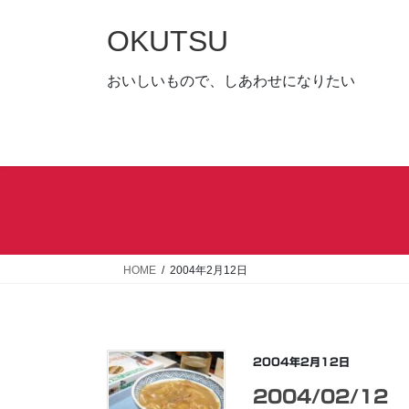
コ
ナ
ン
ビ
OKUTSU
テ
ゲ
ン
ー
おいしいもので、しあわせになりたい
ツ
シ
へ
ョ
ス
ン
キ
に
ッ
移
プ
動
HOME
2004年2月12日
2004年2月12日
2004/02/12