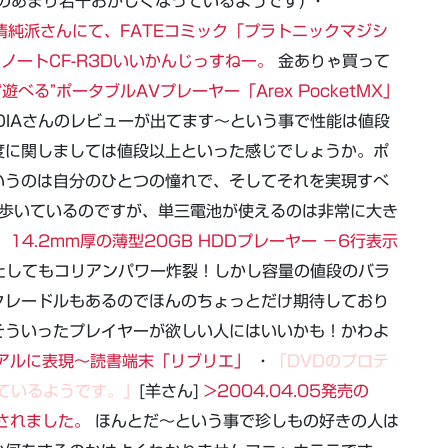
のあまり若干おかしくなっているようです) ・
清純派さんにて、FATEコミック「プラトニックマジシ
ノートCF-R3Dいいかんじっすねー。
金ありゃ買って
遊べる”ポータブルAVプレーヤー「Arex PocketMX」
MEDIAさんのレビューが出てます～という事で性能は値段
度に関しましては値段以上といった感じでしょうか。ポ
いうのは自分のひとつの憧れで、そしてそれを実現すべ
の道を歩いているのですが、単三電池が使えるのは非常に大き
14.2mm厚の薄型20GB HDDプレーヤー －6行表示
] またしてもコリアンパワー炸裂！しかし容量の値段のバラ
クレードルもあるのでほんのちょっとだけ期待しており
そういったプレイヤーが欲しい人にはいいかも！かわよ
アルに表現～読書端末「リブリエ」
・
「DVDのプロテ
ているようです。」
[羊さん]
>2004.04.05発売の
用されました。
ほんとだ～という事で珍しもの好きの人は