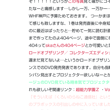
ぞ！！！！！というか
この写真
見て確かにコ
たなーと痛感します…しかし一万、一万かー
WHF神戸に予算ためておきます。 つーかま
て感じも致しますな、1巻は発売直後に中身
のに最近はぱったりと…貯めて一気に読む計画
まで作ってたのよ404ページ、途中で面倒に
404って
skaさんの404ページ
とか可愛いと
ロードオブザリング／ コレクターズエディショ
還まだ見てないよ…というかロードオブザリ
ンスでのDVD発売発表であります。自分も指
シバシ見出すとプロジェクター欲しいなーと
ージュのDVD見ている時本気でプロジェク
れも欲しいぞ関連リンク：
超能力学園Ｚ
・
V
「そういえば『くろいのらねこ通信社』とい
のプラボックスの引出しの中に入っていまし