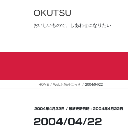
コ
ナ
ン
ビ
OKUTSU
テ
ゲ
ン
ー
おいしいもので、しあわせになりたい
ツ
シ
へ
ョ
ス
ン
キ
に
ッ
移
プ
動
HOME
Webお散歩にっき
2004/04/22
2004年4月22日
/ 最終更新日時 :
2004年4月22日
2004/04/22