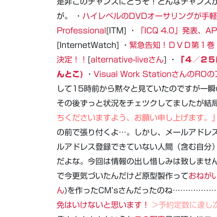
是非このチャンスにどうぞ！どんなチャンス
が。 ・
ハイレベルのDVDオーサリングが手軽に作成
Professional
[ITM] ・
「ICQ 4.0」発表
[InternetWatch] ・
緊急告知！ＤＶＤ第１巻
決定！！
[
alternative-liveさん
] ・
「４／２５
んとこ)
・
Visual Work Stationさん
して15時前から黙々と見ていたのですが一
その後ずっと状況をチェツクしてましたが結
ちくださいますよう、お願い申し上げます。
の前で張り付くよ…。しかし、メールアドレ
ルアドレス登録できていない人間（含む自分
だよな。今回は情報の出し惜しみは致しません
で今更気づいたんだけど原型製作って
おねが
ん
)を作ったCM’sさんだったのね……………
免はいけないと思います！
>予約定数に達し