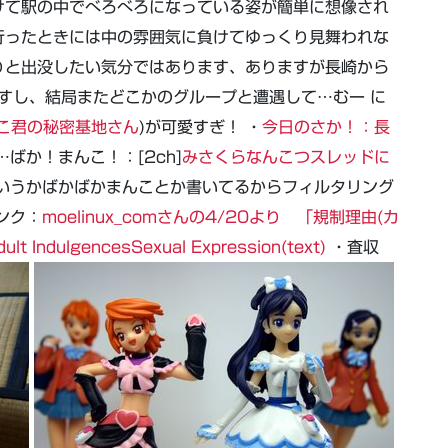
けて駅の中でべろべろになっている姿が簡単に想像され
行ったときには中の雰囲気に負けてゆっくり見舞われな
りと出没したい気分ではあります、ありますが長崎から
ますし、結局またどこかのグループと遭遇して…むー に
こ君の秘密基地さん
)が可愛すぎ！ ・
今日のさか！：長
ばか！まんこ！：[2ch]
みさくらなんこつスレッドに
いうかばかばかまんことか書いてるからフィルタリング
ンク：
moelinux_comさんの4/20より 「規制理由(カ
ulgencesSexual Expression(text)
・査収