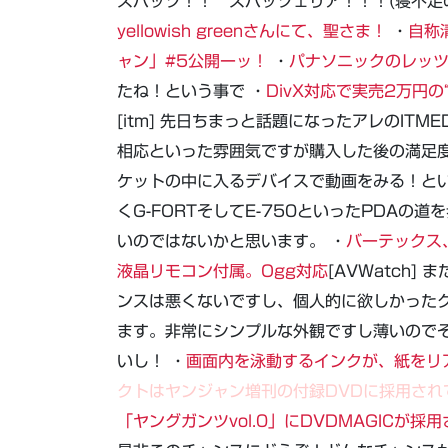
スパッツ！！ スパッツェリア！！！(寝不足
yellowish greenさんにて、聖さま！
・
自称
ャン」#5公開ーッ！
・
パナソニックのレッツ
たね！という事で ・
DivX対応で実売2万円の“
[itm] 先日ちまっと話題になったアレのIT
相応といった雰囲気ですが購入した後の満足
ケットの中に入るデバイスで動画をみる！と
くG-FORTそしてE-750といったPDA
いのではないかと思います。 ・
バーテックス、
液晶リモコン付属。Ogg対応
[AVWatch
ンスは悪くないですし、個人的に欲しかった
ます。非常にシンプルな外観ですし薄いので
いし！ ・
画面内を泳動するインクが、紙をリ
クトはヤンジャン増刊の付録DVDに採用され
「ヤングガンツvol.0」にDVDMAGICが採