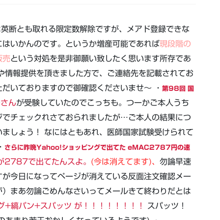
英断とも取れる限定数解除ですが、メアド登録できな
にはいかんのです。というか増産可能であれば
現段階の
販売
という対処を是非御願い致したく思います所存であ
や情報提供を頂きました方で、ご連絡先を記載されてお
だいておりますので御確認くださいませ～ ・
第98回 国
ーさん
が受験していたのでこっちも。つーかご本人うち
ジでチェックれさておられましたが…ご本人の結果につ
ましょう！ なにはともあれ、医師国家試験受けられて
・
さらに昨晩Yahoo!ショッピングで出てた eMAC2787円の速
Cが2787で出てたんスよ。
(今は消えてます)、
勿論早速
すが今日になってページが消えている反面注文確認メー
が）まあ勿論ごめんなさいってメールきて終わりだとは
グ+縞パン+スパッツ が！！！！！！！！
スパッツ！