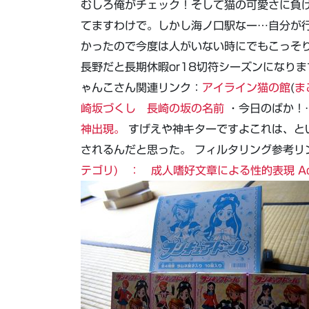
むしろ俺がチェック！そして猫の可愛さに負
てますわけで。しかし海ノ口駅なー…自分が
かったので今度は人がいない時にでもこっそ
長野だと長期休暇or18切符シーズンになり
ゃんこさん関連リンク：
アイライン猫の館
(
ま
崎坂づくし 長崎の坂の名前
・今日のばか！…
神出現。
すげえや神キターですよこれは、と
されるんだと思った。 フィルタリング参考リ
テゴリ) ： 成人嗜好文章による性的表現 Adult Ind