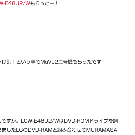
W-E48U2/W
もらったー！
っけ師！という事でMuVo2二号機もらったです
すが。LCW-E48U2/WはDVD-ROMドライブを調
したLGのDVD-RAMと組み合わせてMURAMASA