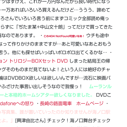
イツはすげえ、これが一万円なんだから良い時代になっ
…一万あればいろいろ買えるんだけど…ううう、諦めて
ほろさんでいろいろ言う前にまずコミック全部読め俺っ
知らずに「ぢたま某+中山文十朗」ってだけで買ってきた
なのであります。 ・
ウチも途中
この404 NotFound可愛いなあ！
なって作りかけのままですが…あと可愛いなあとおもう
思う。他にも探せばいっぱいポロポロ出てくるかな… ・
ン トリロジーBOXセット DVD
しまった結局王の帰
ングそのものまだ見てないよ！という人には絶好のチャ
輪はDVDBOX欲しいは欲しいんですが…流石に映画バ
かふざけた事言い出しそうなので我慢っ！
ムーランル
ターと本格的ホームシアター欲しくなりました。
DVDこ
odafoneへの怒り
・
長崎の路面電車 ホームページ
・
う写真集、誰が置いていったのか知りませんが海ノ口駅
たよ。」
[興津由比さん] チェック！海ノ口舞台チェック