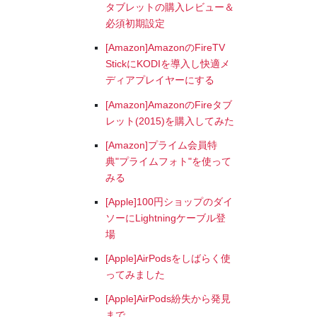
タブレットの購入レビュー＆
必須初期設定
[Amazon]AmazonのFireTV
StickにKODIを導入し快適メ
ディアプレイヤーにする
[Amazon]AmazonのFireタブ
レット(2015)を購入してみた
[Amazon]プライム会員特
典"プライムフォト"を使って
みる
[Apple]100円ショップのダイ
ソーにLightningケーブル登
場
[Apple]AirPodsをしばらく使
ってみました
[Apple]AirPods紛失から発見
まで