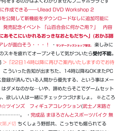
か何をするのかはよくわかりませんフニャホララです
できる――Ulead DVD Workshop 2
、APIを公開して新機能をダウンロードなしに追加可能に
 発売記念イベント 「山百合会に何かご用？」 内容
にあそこにいかれるおっきなおともだちへ」(おかぷ師
のROのアレが面白そう・・・！
・
楽しみに
サンデーグッズショップ撃沈。
瞬のスキを疲れてオープンそして気がついたら
受付不能。
局
>「22日14時以降に再びご案内いたしますのでお待
」
こういった告知が出まちた、14時以降ねOKまたPC
ス登録が済んでいる人間から優先する、という事はメー
）はダメなのかな…いや、諦めたらそこでゲームセット
、欲しい人は一緒にチェックつづけましょ。 ※ところ
い☆ツインズ フィギュアコレクション
(
武士ノ末路さ
……………。 ・
完成品 まほろさんとスポーツバイク 無
次第〆切
ちくしょう野郎共、こっちでも煽られてる