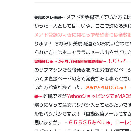
メアドを登録できていた方には
美鳥のアレ速報～
かった一人としては…いや、ここで諦める訳
メアド登録の可否に関わらず希望者には全数
ります！ ちなみに美鳥関連でのお問い合わせ
られた方にはホニャララなメール出させていた
もりんき
家錬金じゅ…じゃない医師国家試験速報～
のサブマシンで合格発表を厚生労働省のペー
いては直接ページの方で発表がある事でござい
いた方お疲れ様でした、
おめでとうはじいしゃ！
昨晩ですが
YahooショッピングでeMA
報～
祭りになって注文バシバシ入ってたみたいで
ルもバシバシですよ！（自動返答メールです
思いますが。 ・
６５５３５あべにゅ。ローレ