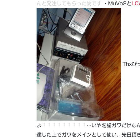
んと発注してもらった物です
・MuVo2と
LC
Thxび
よ！！！！！！！！！…いや勿論ガワだけなんで
達した上でガワをメインとして使い、先日頂きま