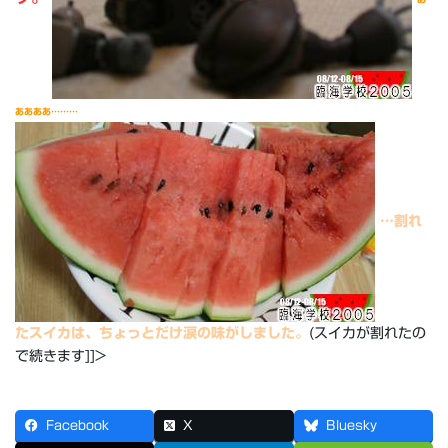
ああああ………
…割れ
たスイカは、ちょっとだけ涙の味がしました。
(スイカが割れたの
で続きます]]>
Facebook
X
Bluesky