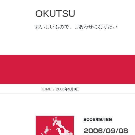
コ
ナ
ン
ビ
OKUTSU
テ
ゲ
ン
ー
おいしいもので、しあわせになりたい
ツ
シ
へ
ョ
ス
ン
キ
に
ッ
移
プ
動
HOME
2006年9月8日
2006年9月8日
2006/09/08