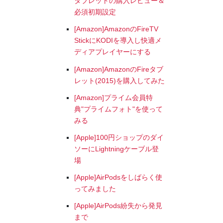
タブレットの購入レビュー＆
必須初期設定
[Amazon]AmazonのFireTV
StickにKODIを導入し快適メ
ディアプレイヤーにする
[Amazon]AmazonのFireタブ
レット(2015)を購入してみた
[Amazon]プライム会員特
典"プライムフォト"を使って
みる
[Apple]100円ショップのダイ
ソーにLightningケーブル登
場
[Apple]AirPodsをしばらく使
ってみました
[Apple]AirPods紛失から発見
まで