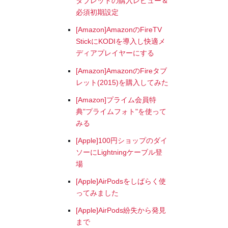
タブレットの購入レビュー＆
必須初期設定
[Amazon]AmazonのFireTV
StickにKODIを導入し快適メ
ディアプレイヤーにする
[Amazon]AmazonのFireタブ
レット(2015)を購入してみた
[Amazon]プライム会員特
典"プライムフォト"を使って
みる
[Apple]100円ショップのダイ
ソーにLightningケーブル登
場
[Apple]AirPodsをしばらく使
ってみました
[Apple]AirPods紛失から発見
まで