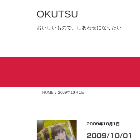
コ
ナ
ン
ビ
OKUTSU
テ
ゲ
ン
ー
おいしいもので、しあわせになりたい
ツ
シ
へ
ョ
ス
ン
キ
に
ッ
移
プ
動
HOME
2009年10月1日
2009年10月1日
2009/10/01