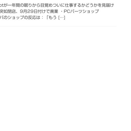
botが一年間の眠りから目覚めついに仕事するかどうかを見届け
が突如閉店、9月29日付けで廃業 ・PCパーツショップ
キバのショップの反応は：「もう […]