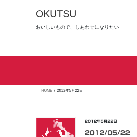
コ
ナ
ン
ビ
OKUTSU
テ
ゲ
ン
ー
おいしいもので、しあわせになりたい
ツ
シ
へ
ョ
ス
ン
キ
に
ッ
移
プ
動
HOME
2012年5月22日
2012年5月22日
2012/05/22