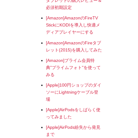
タブレットの購入レビュー＆
必須初期設定
[Amazon]AmazonのFireTV
StickにKODIを導入し快適メ
ディアプレイヤーにする
[Amazon]AmazonのFireタブ
レット(2015)を購入してみた
[Amazon]プライム会員特
典"プライムフォト"を使って
みる
[Apple]100円ショップのダイ
ソーにLightningケーブル登
場
[Apple]AirPodsをしばらく使
ってみました
[Apple]AirPods紛失から発見
まで