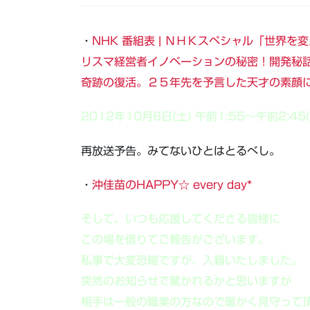
・
NHK 番組表 | ＮＨＫスペシャル「世界を
リスマ経営者イノベーションの秘密！開発秘
奇跡の復活。２５年先を予言した天才の素顔
2012年10月6日(土) 午前1:55～午前2:45(
再放送予告。みてないひとはとるべし。
・
沖佳苗のHAPPY☆ every day*
そして、いつも応援してくださる皆様に
この場を借りてご報告がございます。
私事で大変恐縮ですが、入籍いたしました。
突然のお知らせで驚かれるかと思いますが
相手は一般の職業の方なので暖かく見守って