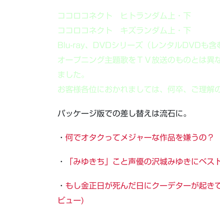
ココロコネクト ヒトランダム上・下
ココロコネクト キズランダム上・下
Blu-ray、DVDシリーズ（レンタルDVD
オープニング主題歌をＴＶ放送のものとは異
ました。
お客様各位におかれましては、何卒、ご理解
パッケージ版での差し替えは流石に。
・
何でオタクってメジャーな作品を嫌うの？
・
「みゆきち」こと声優の沢城みゆきにベス
・
もし金正日が死んだ日にクーデターが起きてい
ビュー)