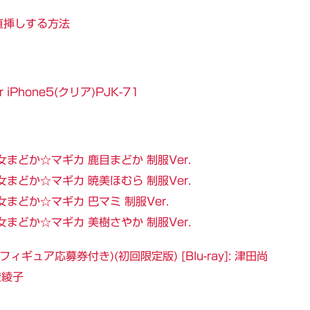
トに直挿しする方法
Phone5(クリア)PJK-71
まどか☆マギカ 鹿目まどか 制服Ver.
まどか☆マギカ 暁美ほむら 制服Ver.
まどか☆マギカ 巴マミ 制服Ver.
まどか☆マギカ 美樹さやか 制服Ver.
ィギュア応募券付き)(初回限定版) [Blu-ray]: 津田尚
澄綾子