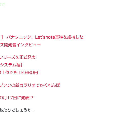
ので
パナソニック、Let’snote基準を維持した
2シリーズ開発者インタビュー
とAシリーズを正式発表
ク【システム編】
最上位でも12,980円
エプソンの新カラリオでかくれんぼ
10月17日に発表!?
表ってあたりでしょうか。