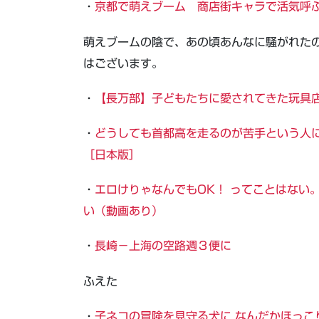
・
京都で萌えブーム 商店街キャラで活気呼
萌えブームの陰で、あの頃あんなに騒がれた
はございます。
・
【長万部】子どもたちに愛されてきた玩具店
・
どうしても首都高を走るのが苦手という人に
［日本版］
・
エロけりゃなんでもOK！ ってことはない
い（動画あり）
・
長崎－上海の空路週３便に
ふえた
・
子ネコの冒険を見守る犬に なんだかほっこ