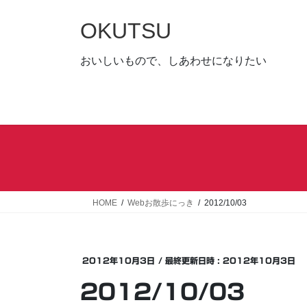
コ
ナ
ン
ビ
OKUTSU
テ
ゲ
ン
ー
おいしいもので、しあわせになりたい
ツ
シ
へ
ョ
ス
ン
キ
に
ッ
移
プ
動
HOME
Webお散歩にっき
2012/10/03
2012年10月3日
/ 最終更新日時 :
2012年10月3日
2012/10/03