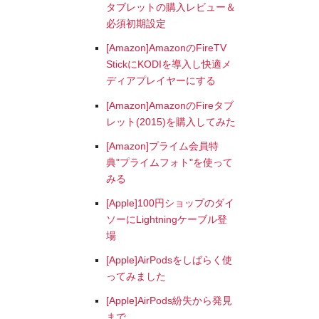
タブレットの購入レビュー＆
必須初期設定
[Amazon]AmazonのFireTV
StickにKODIを導入し快適メ
ディアプレイヤーにする
[Amazon]AmazonのFireタブ
レット(2015)を購入してみた
[Amazon]プライム会員特
典"プライムフォト"を使って
みる
[Apple]100円ショップのダイ
ソーにLightningケーブル登
場
[Apple]AirPodsをしばらく使
ってみました
[Apple]AirPods紛失から発見
まで