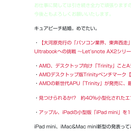
お仕事に関しては引き続き全力で頑張ります
今後ともよろしくお願いいたします。
キュアピーチ結婚。めでたい。
・
【大河原克行の「パソコン業界、東奔西走」】 
Ultrabookへの挑戦 ～Let’snote AX
・
AMD、デスクトップ向け「Trinity」こ
・
AMDデスクトップ版Trinityベンチマー
・
AMDの新世代APU「Trinity」が発売に、
・
見つけられるか!? 約40％小型化された
・
アップル、iPadの小型版「iPad mini」を
iPad mini、iMac&Mac mini新型の発