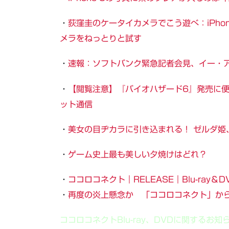
・
荻窪圭のケータイカメラでこう遊べ：iPhon
メラをねっとりと試す
・
速報：ソフトバンク緊急記者会見、イー・
・
【閲覧注意】『バイオハザード6』発売に便
ット通信
・
美女の目ヂカラに引き込まれる！ ゼルダ姫
・
ゲーム史上最も美しい夕焼けはどれ？
・
ココロコネクト｜RELEASE｜Blu-ray＆D
・
再度の炎上懸念か 「ココロコネクト」からe
ココロコネクトBlu-ray、DVDに関するお知