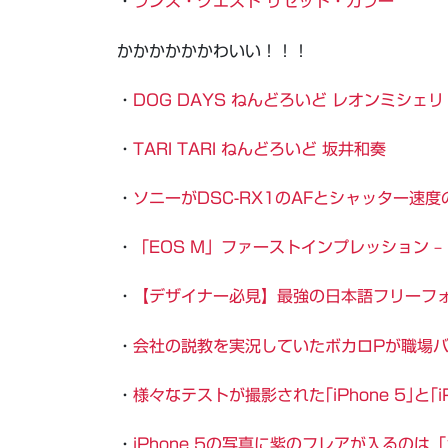
・
ランス・クエスト リセット・カラー
かかかかかかわいい！！！
・
DOG DAYS ねんどろいど レオンミシ
・
TARI TARI ねんどろいど 坂井和奏
・
ソニーがDSC-RX1のAFとシャッター速
・
「EOS M」ファーストインプレッション – I
・
【デザイナー必見】最強の日本語フリーフォン
・
会社の説教を実況していたボカロPが職場バレし
・
様々なテストが撮影された｢iPhone 5｣と｢
・
iPhone 5の写真に紫のフレアが入るの