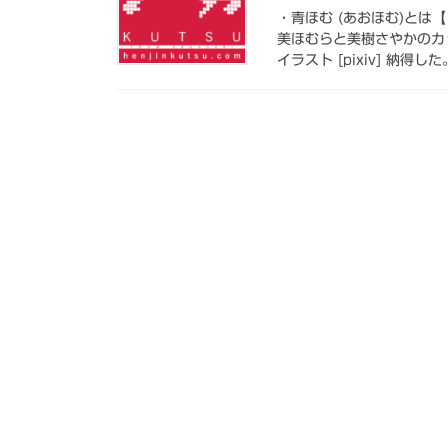
・青ほむ (あおほむ)とは
美ほむらと美樹さやかのカ
イラスト [pixiv] 納得し