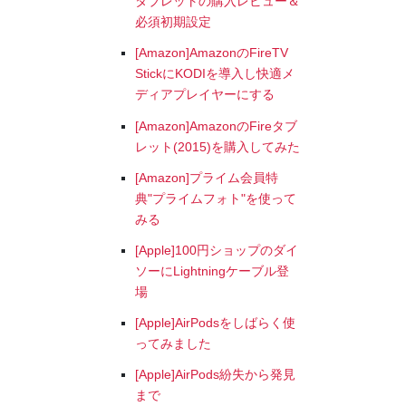
タブレットの購入レビュー＆
必須初期設定
[Amazon]AmazonのFireTV
StickにKODIを導入し快適メ
ディアプレイヤーにする
[Amazon]AmazonのFireタブ
レット(2015)を購入してみた
[Amazon]プライム会員特
典"プライムフォト"を使って
みる
[Apple]100円ショップのダイ
ソーにLightningケーブル登
場
[Apple]AirPodsをしばらく使
ってみました
[Apple]AirPods紛失から発見
まで