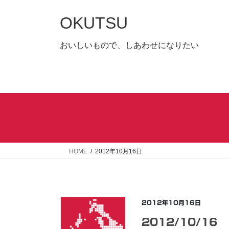
コ
ナ
ン
ビ
OKUTSU
テ
ゲ
ン
ー
おいしいもので、しあわせになりたい
ツ
シ
へ
ョ
ス
ン
キ
に
ッ
移
プ
動
HOME
2012年10月16日
2012年10月16日
2012/10/16