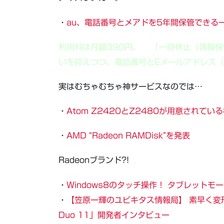
・
au、電話番号とメアドを5年間保管できる
利用料は月額390円。 「一時休止（情報
いを抑えつつ、電話番号とEメールアドレス（@e
実はむちゃむちゃ神サービスなのでは…
・
Atom Z2420とZ2480が用意されてい
・
AMD “Radeon RAMDisk”を発表
Radeonブランド?!
・
Windows8のタッチ操作！ タブレットモード
・
【笠原一輝のユビキタス情報局】 素早く変形
Duo 11」開発者インタビュー