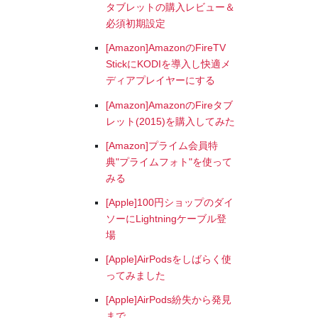
タブレットの購入レビュー＆
必須初期設定
[Amazon]AmazonのFireTV
StickにKODIを導入し快適メ
ディアプレイヤーにする
[Amazon]AmazonのFireタブ
レット(2015)を購入してみた
[Amazon]プライム会員特
典"プライムフォト"を使って
みる
[Apple]100円ショップのダイ
ソーにLightningケーブル登
場
[Apple]AirPodsをしばらく使
ってみました
[Apple]AirPods紛失から発見
まで