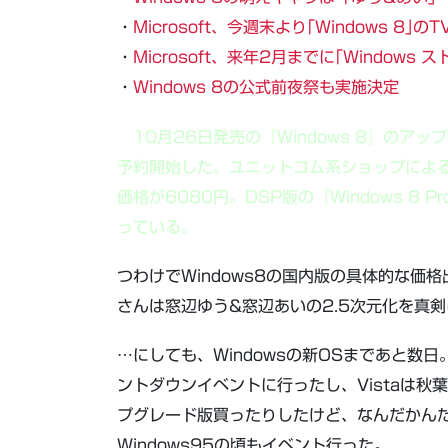
・
Microsoft、今週末より｢Windows 8
・
Microsoft、来年2月までに｢Window
・
Windows 8の公式前夜祭も実施決定
10月26日発売の『Windows 8』のア
予約開始した。ユニットコム系ショップによると、
価格が6080円。DSP版の『Windows 8 P
っている。
つわけでWindows8の国内版の具体的な価
さんは窓辺ゆう&窓辺あいの2.5次元化を真
…にしても、Windowsの新OSまであと数日
ントダウンイベントに行ったし、Vistaは
プグレード版買ったりしたけど、なんだかん
Windows95の頃もイベント行った。