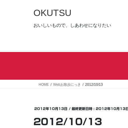
コ
ナ
ン
ビ
OKUTSU
テ
ゲ
ン
ー
おいしいもので、しあわせになりたい
ツ
シ
へ
ョ
ス
ン
キ
に
ッ
移
プ
動
HOME
Webお散歩にっき
2012/10/13
2012年10月13日
/ 最終更新日時 :
2012年10月13
2012/10/13