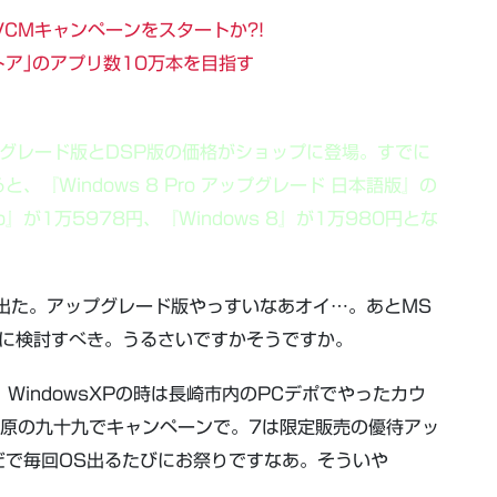
｣のTVCMキャンペーンをスタートか?!
s ストア｣のアプリ数10万本を目指す
ップグレード版とDSP版の価格がショップに登場。すでに
『Windows 8 Pro アップグレード 日本語版』の
ro』が1万5978円、『Windows 8』が1万980円とな
格出た。アップグレード版やっすいなあオイ…。あとMS
剣に検討すべき。うるさいですかそうですか。
。WindowsXPの時は長崎市内のPCデポでやったカウ
秋葉原の九十九でキャンペーンで。7は限定販売の優待アッ
だで毎回OS出るたびにお祭りですなあ。そういや