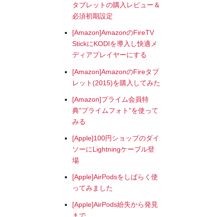
タブレットの購入レビュー＆
必須初期設定
[Amazon]AmazonのFireTV
StickにKODIを導入し快適メ
ディアプレイヤーにする
[Amazon]AmazonのFireタブ
レット(2015)を購入してみた
[Amazon]プライム会員特
典"プライムフォト"を使って
みる
[Apple]100円ショップのダイ
ソーにLightningケーブル登
場
[Apple]AirPodsをしばらく使
ってみました
[Apple]AirPods紛失から発見
まで