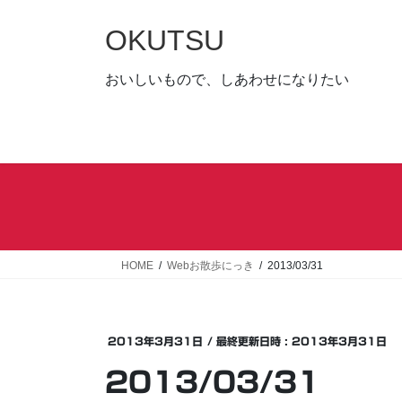
コ
ナ
ン
ビ
OKUTSU
テ
ゲ
ン
ー
おいしいもので、しあわせになりたい
ツ
シ
へ
ョ
ス
ン
キ
に
ッ
移
プ
動
HOME
Webお散歩にっき
2013/03/31
2013年3月31日
/ 最終更新日時 :
2013年3月31日
2013/03/31