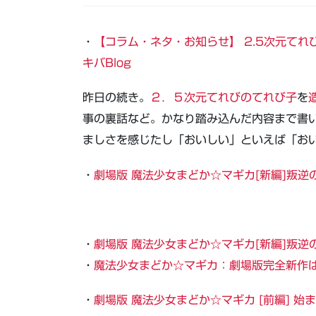
・
【コラム・ネタ・お知らせ】 2.5次元てれ
キバBlog
昨日の続き。
２．５次元てれびのてれび子
を
事の裏話など。かなり踏み込んだ内容まで書
ましさを感じたし「おいしい」といえば「お
・
劇場版 魔法少女まどか☆マギカ[新編]叛逆の
・
劇場版 魔法少女まどか☆マギカ[新編]叛逆
・
魔法少女まどか☆マギカ：劇場版完全新作は1
・
劇場版 魔法少女まどか☆マギカ [前編] 始ま