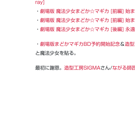
ray]
・
劇場版 魔法少女まどか☆マギカ [前編] 始まり
・
劇場版 魔法少女まどか☆マギカ [前編] 始ま
・
劇場版 魔法少女まどか☆マギカ [後編] 永遠
・
劇場版まどかマギカBD予約開始記念
＆
造型
と魔法少女を貼る。
最初に謝恩。
造型工房SIGMA
さん/
ながる師