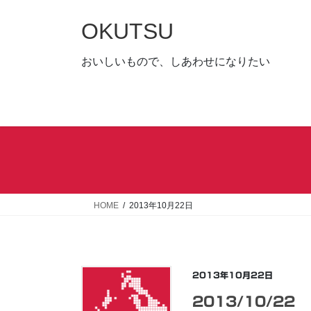
コ
ナ
ン
ビ
OKUTSU
テ
ゲ
ン
ー
おいしいもので、しあわせになりたい
ツ
シ
へ
ョ
ス
ン
キ
に
ッ
移
プ
動
HOME
2013年10月22日
2013年10月22日
2013/10/22