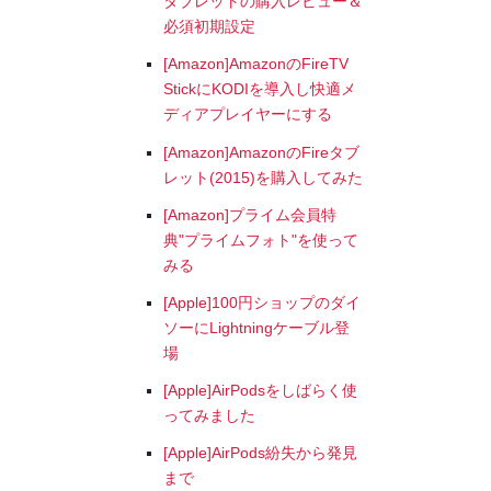
タブレットの購入レビュー＆
必須初期設定
[Amazon]AmazonのFireTV
StickにKODIを導入し快適メ
ディアプレイヤーにする
[Amazon]AmazonのFireタブ
レット(2015)を購入してみた
[Amazon]プライム会員特
典"プライムフォト"を使って
みる
[Apple]100円ショップのダイ
ソーにLightningケーブル登
場
[Apple]AirPodsをしばらく使
ってみました
[Apple]AirPods紛失から発見
まで