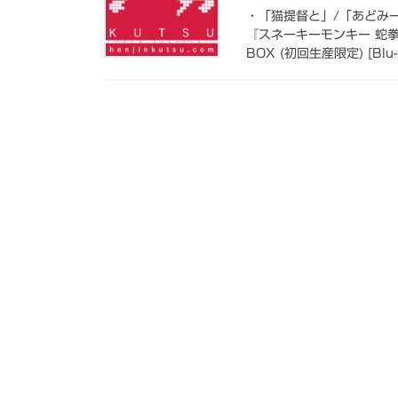
・「猫提督と」/「あどみーせ
『スネーキーモンキー 蛇拳
BOX (初回生産限定) [Blu-r