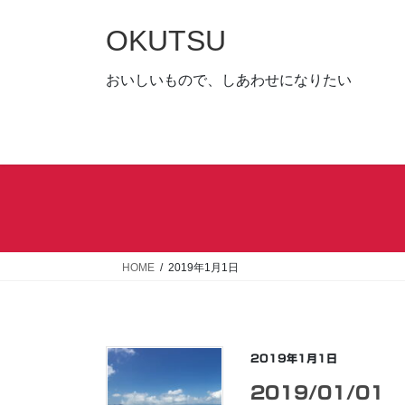
コ
ナ
ン
ビ
OKUTSU
テ
ゲ
ン
ー
おいしいもので、しあわせになりたい
ツ
シ
へ
ョ
ス
ン
キ
に
ッ
移
プ
動
HOME
2019年1月1日
2019年1月1日
2019/01/01