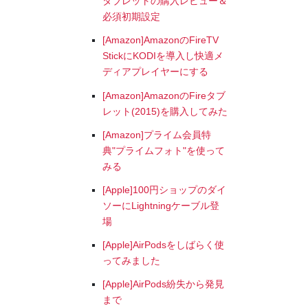
タブレットの購入レビュー＆
必須初期設定
[Amazon]AmazonのFireTV
StickにKODIを導入し快適メ
ディアプレイヤーにする
[Amazon]AmazonのFireタブ
レット(2015)を購入してみた
[Amazon]プライム会員特
典"プライムフォト"を使って
みる
[Apple]100円ショップのダイ
ソーにLightningケーブル登
場
[Apple]AirPodsをしばらく使
ってみました
[Apple]AirPods紛失から発見
まで