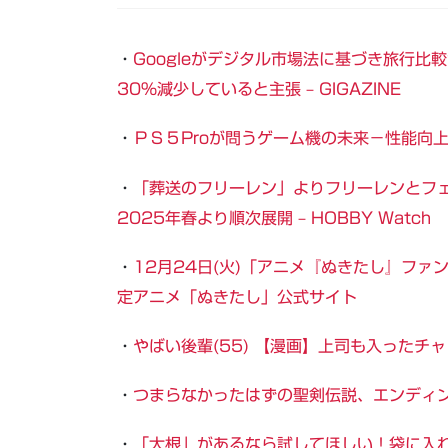
・
Googleがデジタル市場法に基づき旅行
30％減少していると主張 – GIGAZINE
・
ＰＳ５Proが問うゲーム機の未来－性能向上、消
・
「葬送のフリーレン」よりフリーレンとフ
2025年春より順次展開 – HOBBY Watch
・
12月24日(火)「アニメ『ぬきたし』フ
定
アニメ「ぬきたし」公式サイト
・
やばい後輩(55) 【漫画】上司も入ったチャ
・
つまらなかったはずの聖剣伝説、エンディ
・
「大根」があるなら試してほしい！袋に入