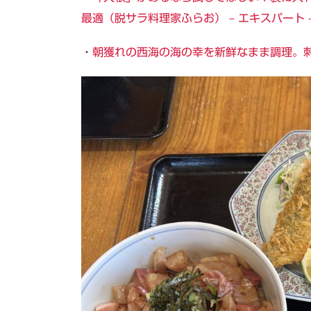
最適（脱サラ料理家ふらお） – エキスパート – 
・
朝獲れの西海の海の幸を新鮮なまま調理。刺