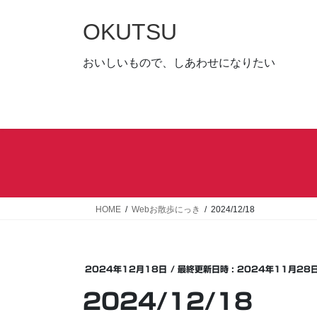
コ
ナ
ン
ビ
OKUTSU
テ
ゲ
ン
ー
おいしいもので、しあわせになりたい
ツ
シ
へ
ョ
ス
ン
キ
に
ッ
移
プ
動
HOME
Webお散歩にっき
2024/12/18
2024年12月18日
/ 最終更新日時 :
2024年11月28
2024/12/18