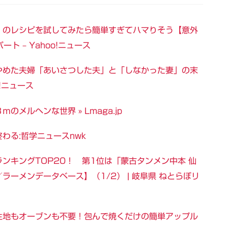
」のレシピを試してみたら簡単すぎてハマりそう【意外
ト – Yahoo!ニュース
やめた夫婦「あいさつした夫」と「しなかった妻」の末
o!ニュース
メルヘンな世界 » Lmaga.jp
わる:哲学ニュースnwk
ンキングTOP20！ 第1位は「蒙古タンメン中本 仙
ラーメンデータベース】（1/2） | 岐阜県 ねとらぼリ
生地もオーブンも不要！包んで焼くだけの簡単アップル