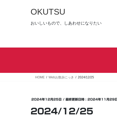
コ
ナ
ン
ビ
OKUTSU
テ
ゲ
ン
ー
おいしいもので、しあわせになりたい
ツ
シ
へ
ョ
ス
ン
キ
に
ッ
移
プ
動
HOME
Webお散歩にっき
2024/12/25
2024年12月25日
/ 最終更新日時 :
2024年11月29
2024/12/25