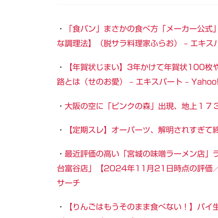
・
「食パン」まさかの食べ方「メーカー公式
な調理法】（脱サラ料理家ふらお） – エキスパー
・
【年賀状じまい】3年かけて年賀状100枚
路とは（せのお愛） – エキスパート – Yaho
・
大阪の空に「ピンクの森」出現、地上１７３ｍの
・
【定期スレ】オーパーツ、解明されすぎて終
・
最近評価の高い「宮城の味噌ラーメン店」ラ
台富谷店」【2024年11月21日時点の評価／
サーチ
・
【りんごはもうそのまま食べない！】パイ