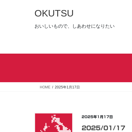
コ
ナ
ン
ビ
OKUTSU
テ
ゲ
ン
ー
おいしいもので、しあわせになりたい
ツ
シ
へ
ョ
ス
ン
キ
に
ッ
移
プ
動
HOME
2025年1月17日
2025年1月17日
2025/01/17