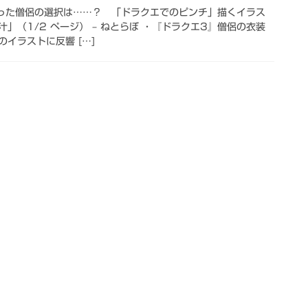
った僧侶の選択は……？ 「ドラクエでのピンチ」描くイラス
」（1/2 ページ） – ねとらぼ ・『ドラクエ3』僧侶の衣装
イラストに反響 […]