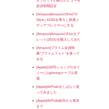
タブレットの購入レビュー＆
必須初期設定
[Amazon]AmazonのFireTV
StickにKODIを導入し快適メ
ディアプレイヤーにする
[Amazon]AmazonのFireタブ
レット(2015)を購入してみた
[Amazon]プライム会員特
典"プライムフォト"を使って
みる
[Apple]100円ショップのダイ
ソーにLightningケーブル登
場
[Apple]AirPodsをしばらく使
ってみました
[Apple]AirPods紛失から発見
まで