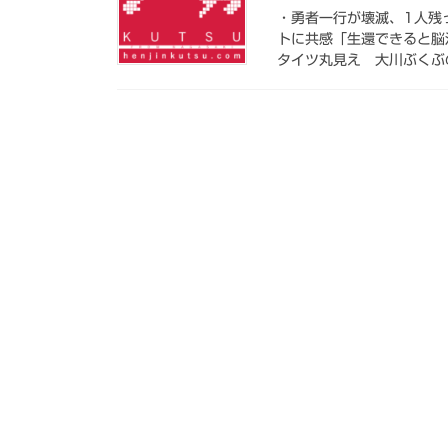
・勇者一行が壊滅、1人残
トに共感「生還できると脳汁
タイツ丸見え 大川ぶくぶの