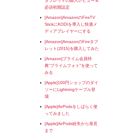
タブレットの購入レビュー＆
必須初期設定
[Amazon]AmazonのFireTV
StickにKODIを導入し快適メ
ディアプレイヤーにする
[Amazon]AmazonのFireタブ
レット(2015)を購入してみた
[Amazon]プライム会員特
典"プライムフォト"を使って
みる
[Apple]100円ショップのダイ
ソーにLightningケーブル登
場
[Apple]AirPodsをしばらく使
ってみました
[Apple]AirPods紛失から発見
まで