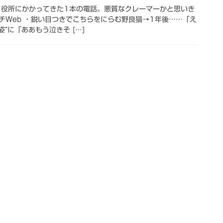
 役所にかかってきた1本の電話。悪質なクレーマーかと思いき
ンチWeb ・鋭い目つきでこちらをにらむ野良猫→1年後……「え
姿”に「ああもう泣きそ […]