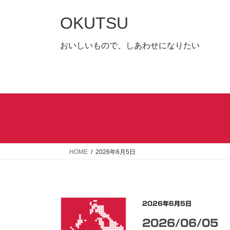
コ
ナ
ン
ビ
OKUTSU
テ
ゲ
ン
ー
おいしいもので、しあわせになりたい
ツ
シ
へ
ョ
ス
ン
キ
に
ッ
移
プ
動
HOME
2026年6月5日
2026年6月5日
2026/06/05