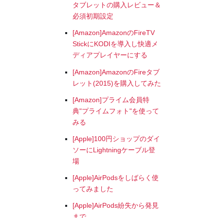
タブレットの購入レビュー＆
必須初期設定
[Amazon]AmazonのFireTV
StickにKODIを導入し快適メ
ディアプレイヤーにする
[Amazon]AmazonのFireタブ
レット(2015)を購入してみた
[Amazon]プライム会員特
典"プライムフォト"を使って
みる
[Apple]100円ショップのダイ
ソーにLightningケーブル登
場
[Apple]AirPodsをしばらく使
ってみました
[Apple]AirPods紛失から発見
まで