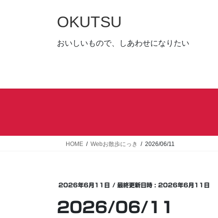
コ
ナ
ン
ビ
OKUTSU
テ
ゲ
ン
ー
おいしいもので、しあわせになりたい
ツ
シ
へ
ョ
ス
ン
キ
に
ッ
移
プ
動
HOME
Webお散歩にっき
2026/06/11
2026年6月11日
/ 最終更新日時 :
2026年6月11日
2026/06/11