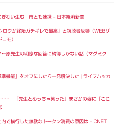
ぎわい生む 市とも連携 – 日本経済新聞
シロウが終始ガチギレで最高」と視聴者反響（WEBザ
ドコモ）
か←原先生の明瞭な回答に納得しかない話（マグミク
ある標準機能」をオフにしたら一発解決した | ライフハッカ
ら…… 「先生とめっちゃ笑った」まさかの姿に「ここ
ぼ
内で横行した無駄なトークン消費の原因は – CNET