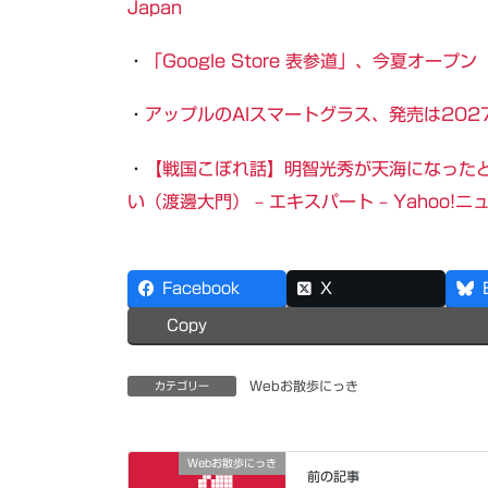
Japan
・
「Google Store 表参道」、今夏オープン 
・
アップルのAIスマートグラス、発売は2027年
・
【戦国こぼれ話】明智光秀が天海になった
い（渡邊大門） – エキスパート – Yahoo!ニ
Facebook
X
Copy
Webお散歩にっき
カテゴリー
Webお散歩にっき
前の記事