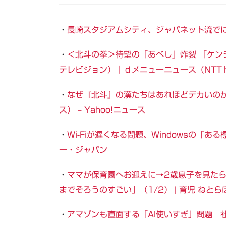
・
長崎スタジアムシティ、ジャパネット流でに
・
＜北斗の拳＞待望の「あべし」炸裂 「ケン
テレビジョン）｜ｄメニューニュース（NTT
・
なぜ『北斗』の漢たちはあれほどデカいの
ス） – Yahoo!ニュース
・
Wi-Fiが遅くなる問題、Windowsの「
ー・ジャパン
・
ママが保育園へお迎えに→2歳息子を見た
までそろうのすごい」（1/2） | 育児 ねとら
・
アマゾンも直面する「AI使いすぎ」問題 社