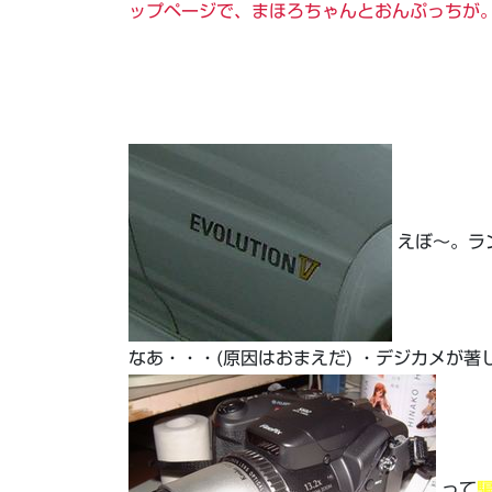
ップページで、まほろちゃんとおんぷっちが
えぼ～。ラ
なあ・・・(原因はおまえだ) ・デジカメが著
って