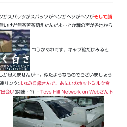
ツがスパッツがスパッツがヘソがヘソがヘソが
そして顔
型無いけど無茶苦茶萌えたんだよ…とか魂の声が各地から
つうかあれです、キャプ絵だけみると
しか思えませんが…。似たようなものでございましょう
連リンク:
まなみ５歳さんで、あにいのホットミルク音
な出会い
(関連…?) ・
Toys Hill Network on Webさんト