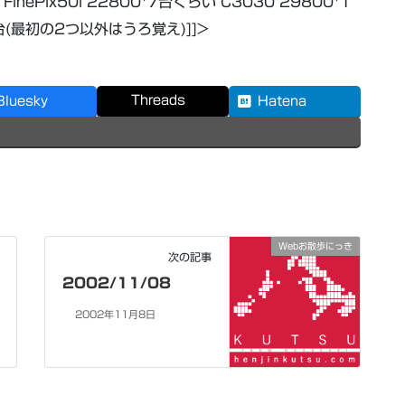
 FinePix50i 22800*7台くらい C3030 29800*1
*1台(最初の2つ以外はうろ覚え)]]>
Threads
Bluesky
Hatena
Webお散歩にっき
次の記事
2002/11/08
2002年11月8日