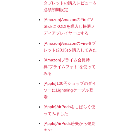
タブレットの購入レビュー＆
必須初期設定
[Amazon]AmazonのFireTV
StickにKODIを導入し快適メ
ディアプレイヤーにする
[Amazon]AmazonのFireタブ
レット(2015)を購入してみた
[Amazon]プライム会員特
典"プライムフォト"を使って
みる
[Apple]100円ショップのダイ
ソーにLightningケーブル登
場
[Apple]AirPodsをしばらく使
ってみました
[Apple]AirPods紛失から発見
まで