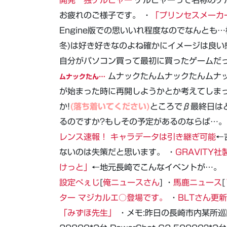
開発 独ケルヒャー
ケルヒャーって名称のゲ
お疲れのご様子です。 ・
「プリンセスメーカ
Engine版での思いいれ程度なのでなんとも
冬)は好き好きなのよね確かにイメージは良
自分がパソコン買って最初に買ったゲームだ
ムナックたんムナックたんムナ
ムナックたん…
が始まった時に再開しようかとか考えてしまっ
か!
(落ち着いてください)
ところでβ最終日は
るのですか?もしその予定があるのならば…。 
レンス速報！ キャラデータは引き継ぎ可能
←
ないのは失策だと思います。 ・
GRAVITY社
けっと」
←地元長崎でこんなイベントが…。 
設定ぺぇじ
[
俺ニュースさん
] ・
馬鹿ニュース
[
ター マジカルエ○登場です。
・
BLTさん更
「みずほ先生」
・メモ:昨日の長崎市内某所巡回