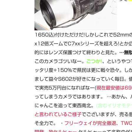
1650込)付けただけだ!しかしこれで52m
x12倍ズームでC7xxシリーズを超えろ!と
的にはレンズ保護つけて終わりと見た。
…無
このカメラゴツいなー。
ごつか!
、というやつ
ッタリ度+150%で県民は更に戦々恐々。し
まして益々S602が好きになっていく毎日。
で実売5万円台になればなー(
現在最安値は69
ってしまうカメラではあります。 …あかん、
にゃんこを追って東西南北。
(含むイリオモテ
と言われているご様子
でございますが、売る
そ全力で。 ・
フリーウェイが完全撤退、TWO