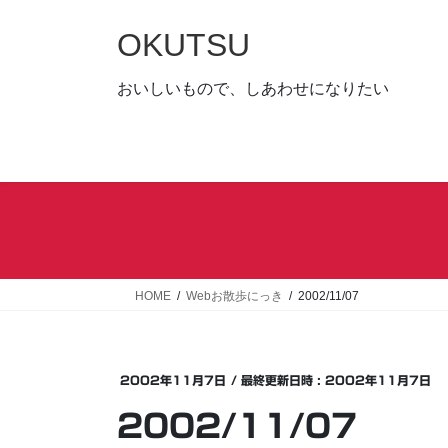
コ
ナ
ン
ビ
OKUTSU
テ
ゲ
ン
ー
おいしいもので、しあわせになりたい
ツ
シ
へ
ョ
ス
ン
キ
に
ッ
移
プ
動
HOME
Webお散歩にっき
2002/11/07
2002年11月7日
/ 最終更新日時 :
2002年11月7日
2002/11/07