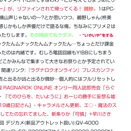
ルマンメイドロボですはわわ～とか考えてしまうあたり
ー」が、リファインされて帰ってくる！
微妙。
1はPC-
…横山声じゃないの～?とか思いつつ、鵺野しゃん(柊美
い感じかもしか声優だけで語るな俺。ちなみにプリメ２は
ったりします。
その時点でもうダメ。
・
“いやいや”をする
ックたんムナックたんムナックたん…ちょっとだけ課金
たのは内緒です。むしろ電話回線もY!BBにしちまう
どこかみんなで集まって大きなお祭りとか予定されてい
関連リンク:
『ラグナロクオンライン』プレスカンファ
吉と出るか凶と出るか微妙…個人的にはフルリセットし
製 RAGNAROK ONLINE オンリー同人誌即売会「らぐ
・
「てのひらを、たいように」おーじの勝手に妄想＆嘘
19歳日記さん
] ・
キャラメルさん更新、エ○・魔法のス
新してたの忘れてました、新条りか「可憐」+早川さき
 デジカメ(新品アウトレット扱い):QV-4000