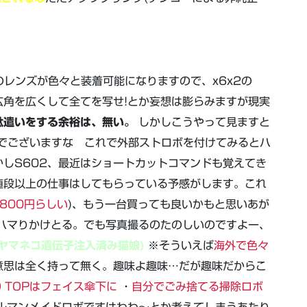
mのレンズが色々と装着可能になりますので、x6x2の
か広角を広くして全てを写せ!とか妄想は膨らみますが現実
駄遣いをする余裕は、無い。
しかしこうやって見ますと
でございますな これで外部ストロボを付けてみるとハ
かしS602、最近はショートカットコマンドも覚えてき
値段以上の仕事はしてもらっている予感がします。これ
800円らしい
)、もう一台買っても良いかもと思いあが
ハマりかけとる。でも写真撮るのたのしいのですよー、
ヤマネコ遺伝子注入済み猫娘)
※そういえば
海外で色々
意思は全く持って無く。趣味よ趣味…だが趣味だからこ
 TOPはフェイス傘下に
・
自分でごみ捨てる掃除ロボ