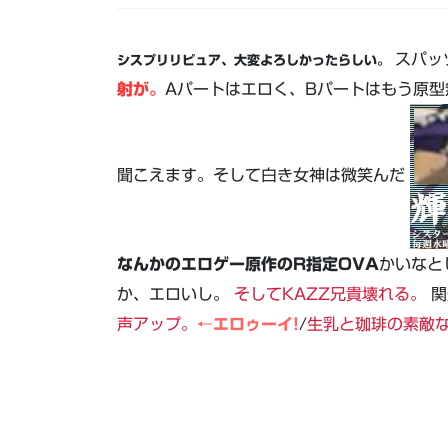
スパッ
シスプリリピュア、大変よろしかったらしい。
射が。
Aパートはエロく、Bパートはもう原
聞こえます。そして白き女神は微笑んだ
なんかのエロゲー原作のR指定OVA
かいなと
か、エロいし。
そしてKAZZ兄貴壊れる。
関
声アップ。
←エロゥーイ!
/
生乳と珈琲の素敵