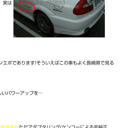
。
実は
ンエボであります!そういえばこの車もよく長崎県で見る
しいパワーアップを…
騙されるな
ただアダプタリング(ケンコーによる非純正