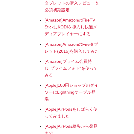
タブレットの購入レビュー＆
必須初期設定
[Amazon]AmazonのFireTV
StickにKODIを導入し快適メ
ディアプレイヤーにする
[Amazon]AmazonのFireタブ
レット(2015)を購入してみた
[Amazon]プライム会員特
典"プライムフォト"を使って
みる
[Apple]100円ショップのダイ
ソーにLightningケーブル登
場
[Apple]AirPodsをしばらく使
ってみました
[Apple]AirPods紛失から発見
まで