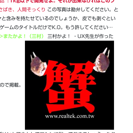
秘話
『1kg以下で開発せよ。それが出来なければこのプ
さばき、人間そっくり
この写真は勘弁してください。と
々と含みを持たせているのでしょうか、皮でも剥ぐとい
ゲームのタイトルだけでK.O。もう許してください…
またかよ！（三村）
三村かよ！ ・UX先生が作った
ったので掲載。