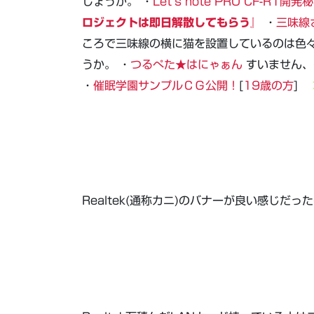
しょうか。 ・
Let’s note PRO CF-R1開発
ロジェクトは即日解散してもらう』
・
三味線
ころで三味線の横に猫を設置しているのは色
うか。 ・
つるぺた★はにゃぁん
すいません、
・
催眠学園サンプルＣＧ公開！
[
19歳の方
]
>
Realtek(通称カニ)のバナーが良い感じだ