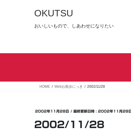
コ
ナ
ン
ビ
OKUTSU
テ
ゲ
ン
ー
おいしいもので、しあわせになりたい
ツ
シ
へ
ョ
ス
ン
キ
に
ッ
移
プ
動
HOME
Webお散歩にっき
2002/11/28
2002年11月28日
/ 最終更新日時 :
2002年11月28
2002/11/28