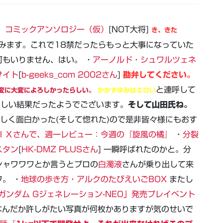
 コミックアンソロジー（仮）
[NOT大将]
き、きた
みます。これで18禁だったらもっと大事になっていた
もいりません、はい。 ・
アーノルド・シュワルツェネ
サイト
[
b-geeks_com 2002さん
]
勘弁してください。
と連呼して
変に大変によろしかったらしい。
かかずゆみはエロい
らしい結果だったようでございます。
そして山田氏ね。
しく面白かった(そして惚れた)ので是非皆々様にもおす
ＩＸさんで、週一レビュー：今週の『旋風の橘』
・
分裂
スタン
[
HK-DMZ PLUSさん
] 一瞬呼ばれたのかと。分
シャワワワとか言うとプロの
白濁液
さんが乗り出して来
。 ・
地球の歩き方・アルクのたびえいごBOX
またし
Dガンダム Gジェネレーション-NEO」発売プレイベント
んだか許しがたい写真が何枚かありますが気のせいで