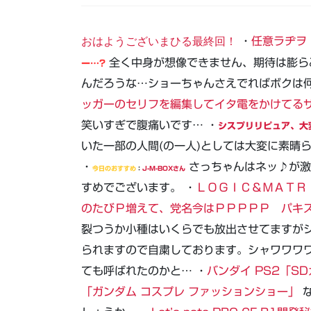
おはようございまひる最終回！
・
任意ラヂヲ
全く中身が想像できません、期待は膨ら
ー…?
んだろうな…ショーちゃんさえでればボクは何
ッガーのセリフを編集してイタ電をかけてる
笑いすぎで腹痛いです… ・
シスプリリピュア、大
いた一部の人間(の一人)としては大変に素晴
・
さっちゃんはネッ♪が激
今日のおすすめ
：
J-M-BOXさん
すめでございます。 ・
ＬＯＧＩＣ＆ＭＡＴＲ
のたびＰ増えて、党名今はＰＰＰＰＰ パキ
裂つうか小種はいくらでも放出させてますが
られますので自粛しております。シャワワワワ
ても呼ばれたのかと… ・
バンダイ PS2「S
「ガンダム コスプレ ファッションショー」
な