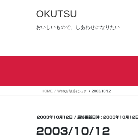
コ
ナ
ン
ビ
OKUTSU
テ
ゲ
ン
ー
おいしいもので、しあわせになりたい
ツ
シ
へ
ョ
ス
ン
キ
に
ッ
移
プ
動
HOME
Webお散歩にっき
2003/10/12
2003年10月12日
/ 最終更新日時 :
2003年10月12
2003/10/12