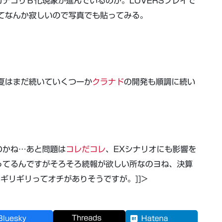
テゴリＢ化現象が進んでいるのか。LOVERSプレイで
てなんか寂しいので写真でも貼ってみる。
夏はまだ続いていくつーか
クラナド
の開発も順調に続い
のかね…あと問題は
コレだコレ
、EXシナリオにも影響を
ってるんですがそろそろ続報が欲しい所なのヨね、決算
ギリギリってオチがありそうですが。]]>
Threads
Bluesky
Hatena