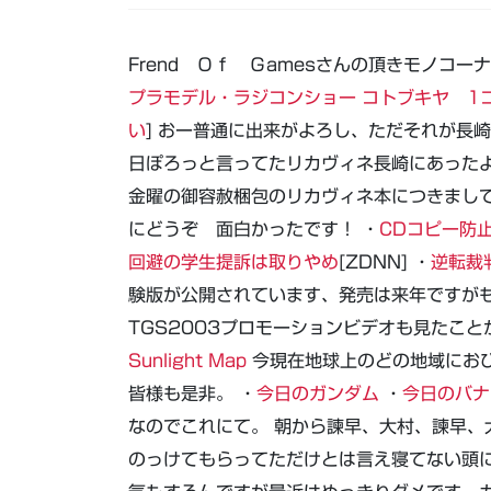
Frend Ｏｆ Ｇamesさんの頂きモノコ
プラモデル・ラジコンショー コトブキヤ 1
い
] おー普通に出来がよろし、ただそれが長
日ぽろっと言ってたリカヴィネ長崎にあった
金曜の御容赦梱包のリカヴィネ本につきまし
にどうぞ 面白かったです！ ・
CDコピー防
回避の学生提訴は取りやめ
[ZDNN] ・
逆転裁
験版が公開されています、発売は来年ですが
TGS2003プロモーションビデオも見たこ
Sunlight Map
今現在地球上のどの地域にお
皆様も是非。 ・
今日のガンダム
・
今日のバナ
なのでこれにて。 朝から諫早、大村、諫早、
のっけてもらってただけとは言え寝てない頭