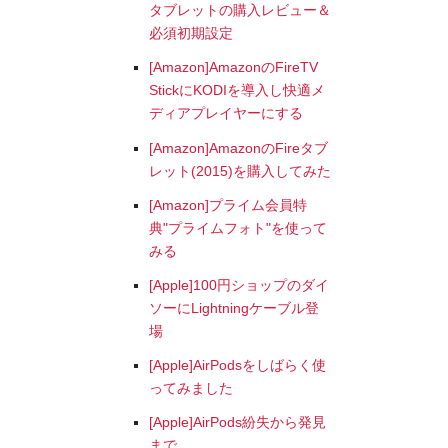
タブレットの購入レビュー＆
必須初期設定
[Amazon]AmazonのFireTV
StickにKODIを導入し快適メ
ディアプレイヤーにする
[Amazon]AmazonのFireタブ
レット(2015)を購入してみた
[Amazon]プライム会員特
典"プライムフォト"を使って
みる
[Apple]100円ショップのダイ
ソーにLightningケーブル登
場
[Apple]AirPodsをしばらく使
ってみました
[Apple]AirPods紛失から発見
まで