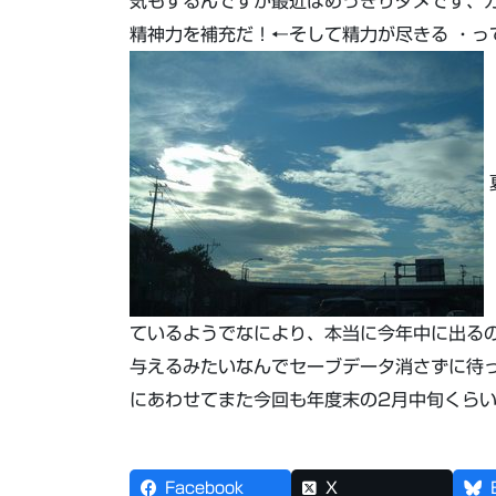
気もするんですが最近はめっきりダメです、カ
精神力を補充だ！←そして精力が尽きる ・っ
ているようでなにより、本当に今年中に出る
与えるみたいなんでセーブデータ消さずに待
にあわせてまた今回も年度末の2月中旬くらい
Facebook
X