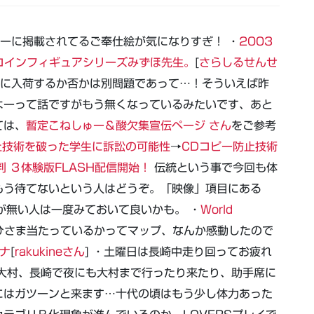
ーナーに掲載されてるご奉仕絵が気になりすぎ！ ・
2003
コインフィギュアシリーズみずほ先生。
[
さらしるせんせ
崎に入荷するか否かは別問題であって…！そういえば昨
よーって話ですがもう無くなっているみたいです、あと
ては、
暫定こねしゅー＆酸欠集宣伝ページ さん
をご参考
止技術を破った学生に訴訟の可能性
→
CDコピー防止技術
判 ３体験版FLASH配信開始！
伝統という事で今回も体
もう待てないという人はどうぞ。「映像」項目にある
とが無い人は一度みておいて良いかも。 ・
World
ひさま当たっているかってマップ、なんか感動したので
ナ
[
rakukineさん
] ・土曜日は長崎中走り回ってお疲れ
大村、長崎で夜にも大村まで行ったり来たり、助手席に
にはガツーンと来ます…十代の頃はもう少し体力あった