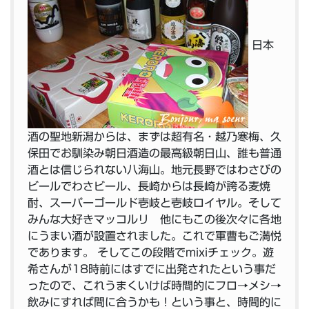
日本
酒の聖地新潟からは、まずは超有名・越乃寒梅、久
保田でお馴染み朝日酒造の最高級朝日山、誰も普通
酒とは信じられない八海山。地元長野ではわさびの
ビールでわさビール、長崎からは長崎が誇る麦焼
酎、スーパーゴールド壱岐と壱岐ロイヤル。そして
みんな大好きマッコルリ 他にもこの後次々に各地
にうまい酒が設置されました。これで軍曹もご満悦
であります。 そしてこの段階でmixiチェック。遊
希さんが18時前にはすでに出発されたという事だ
ったので、これうまくいけば時間的にフロ→メシ→
飲みにすれば間に合うかも！という事と、時間的に