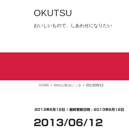
コ
ナ
ン
ビ
OKUTSU
テ
ゲ
ン
ー
おいしいもので、しあわせになりたい
ツ
シ
へ
ョ
ス
ン
キ
に
ッ
移
プ
動
HOME
Webお散歩にっき
2013/06/12
2013年6月12日
/ 最終更新日時 :
2013年6月12日
2013/06/12