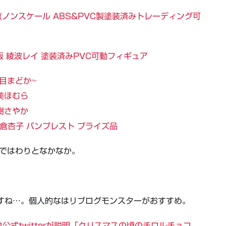
 (ノンスケール ABS&PVC製塗装済みトレーディング可
場版 綾波レイ 塗装済みPVC可動フィギュア
目まどか~
暁美ほむら
樹さやか
倉杏子 バンプレスト プライズ品
中ではわりとなかなか。
アレですね…。個人的なはリブログモンスターがおすすめ。
式twitterが説明「クリスマスの頃のチロルチョコ