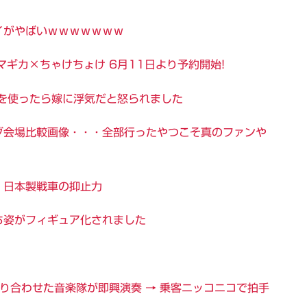
イがやばいｗｗｗｗｗｗｗ
ギカ×ちゃけちょけ 6月11日より予約開始!
を使ったら嫁に浮気だと怒られました
ブ会場比較画像・・・全部行ったやつこそ真のファンや
 日本製戦車の抑止力
ち姿がフィギュア化されました
乗り合わせた音楽隊が即興演奏 → 乗客ニッコニコで拍手