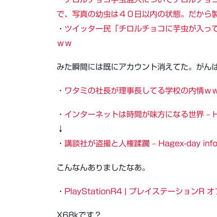
で、写真の幼虫は４０日以内の状態。だから
・
ツイッター民「チロルチョコに芋虫が入っ
ｗｗ
みた瞬間には既にアカウント消えてた。がん
・
ワタミの社長が理事長してる学校の内情ｗ
・
インターネットは時間が味方になる世界 – Hage
↓
・
講談社が盗撮と人権蹂躙 – Hagex-day inf
こんなんありましたなあ。
・
PlayStationR4 | プレイステーション
X68kです？