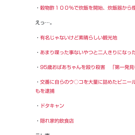
・
穀物酢１００％で炊飯を開始、炊飯器から
えっ…。
・
有名じゃないけど素晴らしい観光地
・
あまり喋った事ないやつと二人きりになっ
・
95歳おばあちゃんを殴り殺害 「第一発
・
交番に自らのウ○コを大量に詰めたビニール
もを逮捕
・
ドタキャン
・
隠れ家的飲食店