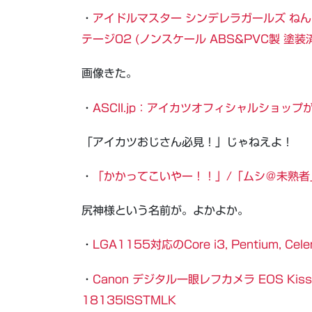
・
アイドルマスター シンデレラガールズ ねん
テージ02 (ノンスケール ABS&PVC製 塗
画像きた。
・
ASCII.jp：アイカツオフィシャルショッ
「アイカツおじさん必見！」じゃねえよ！
・
「かかってこいやー！！」/「ムシ＠未熟者」のイ
尻神様という名前が。よかよか。
・
LGA1155対応のCore i3, Pentium, 
・
Canon デジタル一眼レフカメラ EOS Kiss X
18135ISSTMLK