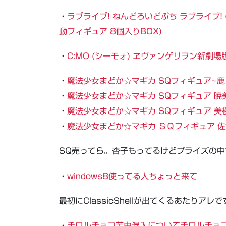
・
ラブライブ! ねんどろいどぷち ラブライブ!
動フィギュア 8個入りBOX)
・
C:MO (シーモォ) ヱヴァンゲリヲン新劇
・
魔法少女まどか☆マギカ SQフィギュア~鹿
・
魔法少女まどか☆マギカ SQフィギュア 
・
魔法少女まどか☆マギカ SQフィギュア 美
・
魔法少女まどか☆マギカ ＳＱフィギュア 佐
SQ売ってら。杏子もってるけどプライズの
・
windows8使ってる人ちょっと来て
最初にClassicShellが出てくるあたり
・
チロルチョコ芋虫混入についてチロルチョコ公