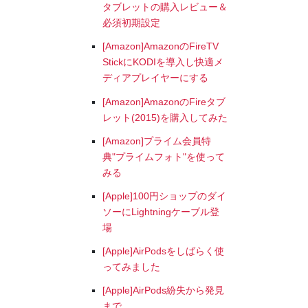
タブレットの購入レビュー＆
必須初期設定
[Amazon]AmazonのFireTV
StickにKODIを導入し快適メ
ディアプレイヤーにする
[Amazon]AmazonのFireタブ
レット(2015)を購入してみた
[Amazon]プライム会員特
典"プライムフォト"を使って
みる
[Apple]100円ショップのダイ
ソーにLightningケーブル登
場
[Apple]AirPodsをしばらく使
ってみました
[Apple]AirPods紛失から発見
まで