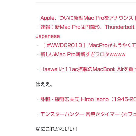
・
Apple、ついに新型Mac Proをアナウンス | T
・
速報：新Mac Proは円筒形、Thunderbol
Japanese
・
［ #WWDC2013 ］MacProがようや
・
新しいMac Pro斬新すぎワロタwwww
・
Haswellと11ac搭載のMacBook Ai
はええ。
・
訃報・磯野宏夫氏 Hiroo Isono（1945-2
・
モンスターハンター 肉焼きタイマー (カフェ
なにこれかわいい！