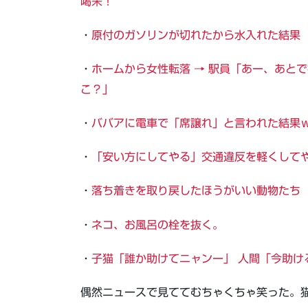
喝采！
・
原付のガソリンが切れたから水入れた結果
・
ホームから女性転落 → 駅員「あー、あとで拾
こ？」
・
ババアに電車で「席譲れ」と言われた結果
・
「安い方にしてやる」交通違反を軽くして
・
落ち着きを取り戻したほうがいい動物たち
・
ネコ、お風呂の栓を抜く。
・
子猫「誰か助けてニャンー」 人間「今助ける
偶然ニュースで見ててむちゃくちゃ笑った。