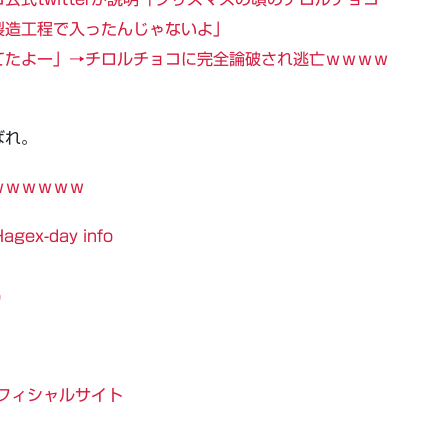
製造工程で入ったんじゃないよ」
てたよー」→チロルチョコに完全論破され逃亡ｗｗｗｗ
ばれ。
ｗｗｗｗｗｗ
x-day info
o
R オフィシャルサイト