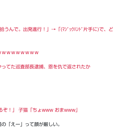
うんで。出発進行！」→「(ﾏｼﾞｯｸﾊﾝﾄﾞ片手に)で、ど
ｗｗｗｗｗｗｗｗｗ
やってた巡査部長逮捕、恩を仇で返されたか
ぞ！」 子猫「ちょwww おまwww」
猫の「えー」って顔が厳しい。