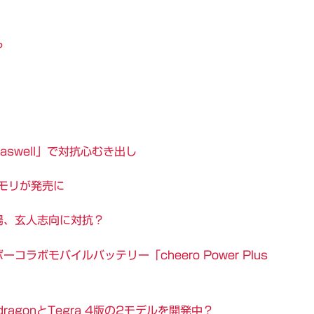
?
aswell」で対抗心むき出し
メモリが発売に
場、玄人志向に対抗？
ボモバイルバッテリー「cheero Power Plus
dragonとTegra 4版の2モデルを開発中？