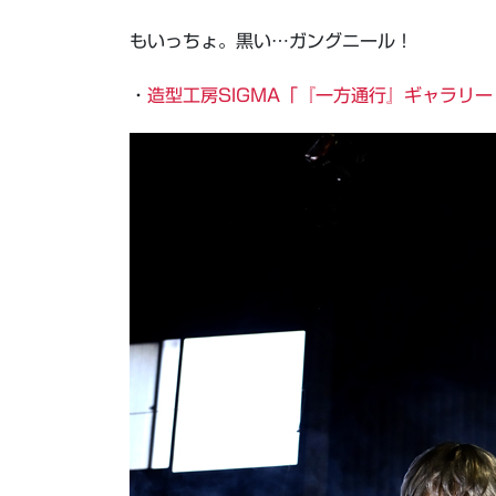
もいっちょ。黒い…ガングニール！
・
造型工房SIGMA「『一方通行』ギャラリー『A