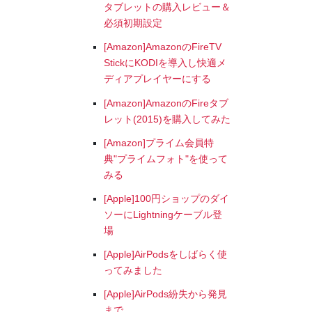
タブレットの購入レビュー＆
必須初期設定
[Amazon]AmazonのFireTV
StickにKODIを導入し快適メ
ディアプレイヤーにする
[Amazon]AmazonのFireタブ
レット(2015)を購入してみた
[Amazon]プライム会員特
典"プライムフォト"を使って
みる
[Apple]100円ショップのダイ
ソーにLightningケーブル登
場
[Apple]AirPodsをしばらく使
ってみました
[Apple]AirPods紛失から発見
まで