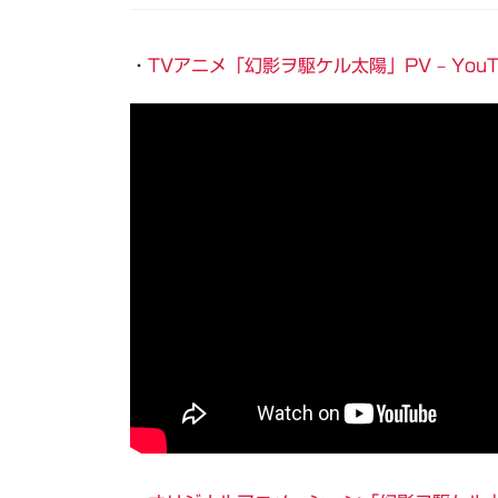
・
TVアニメ「幻影ヲ駆ケル太陽」PV – YouT