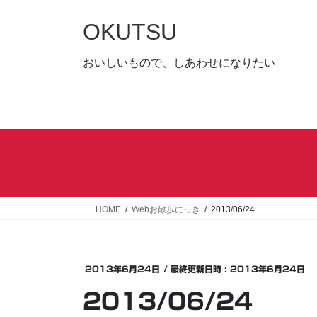
コ
ナ
ン
ビ
OKUTSU
テ
ゲ
ン
ー
おいしいもので、しあわせになりたい
ツ
シ
へ
ョ
ス
ン
キ
に
ッ
移
プ
動
HOME
Webお散歩にっき
2013/06/24
2013年6月24日
/ 最終更新日時 :
2013年6月24日
2013/06/24