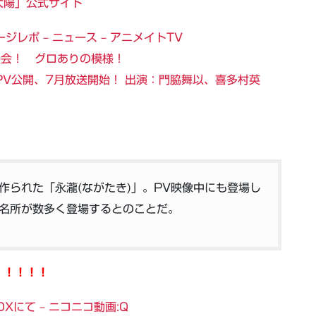
太陽」公式サイト
レポ – ニュース – アニメイトTV
映会！ グロありの模様！
 PV公開、7月放送開始！ 出演：門脇舞以、喜多村英
作られた「永瀧(ながたき)」。PV映像中にも登場し
名所が数多く登場するとのことだ。
！！！！！
にて – ニコニコ動画:Q