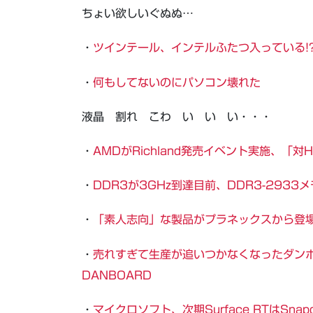
ちょい欲しいぐぬぬ…
・
ツインテール、インテルふたつ入っている!
・
何もしてないのにパソコン壊れた
液晶 割れ こわ い い い・・・
・
AMDがRichland発売イベント実施、「対H
・
DDR3が3GHz到達目前、DDR3-2933
・
「素人志向」な製品がプラネックスから登
・
売れすぎて生産が追いつかなくなったダンボーコラ
DANBOARD
・
マイクロソフト、次期Surface RTはSnap