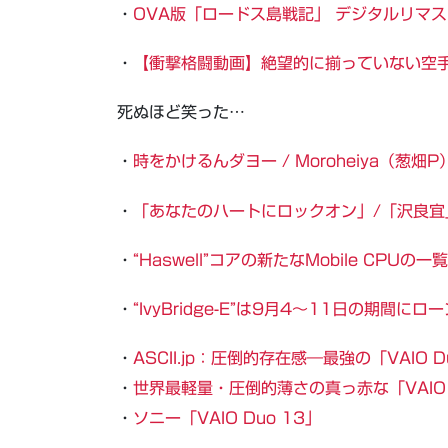
・
OVA版「ロードス島戦記」 デジタルリマスター 
・
【衝撃格闘動画】絶望的に揃っていない空
死ぬほど笑った…
・
時をかけるんダヨー / Moroheiya（葱畑
・
「あなたのハートにロックオン」/「沢良宜」の
・
“Haswell”コアの新たなMobile CPUの
・
“IvyBridge-E”は9月4～11日の期間に
・
ASCII.jp：圧倒的存在感―最強の「VAIO Duo
・
世界最軽量・圧倒的薄さの真っ赤な「VAIO Pro 
・
ソニー「VAIO Duo 13」