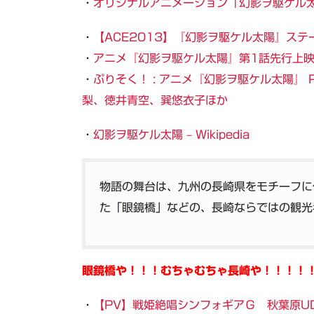
・
オリジナルアニメーション「幻影ヲ駆ケル
・
【ACE2013】『幻影ヲ駆ケル太陽』ステージ
・
アニメ『幻影ヲ駆ケル太陽』第1話先行上
・
ぷりそく！ : アニメ『幻影ヲ駆ケル太陽』
梨、徳井青空、巽悠衣子ほか
・
幻影ヲ駆ケル太陽 – Wikipedia
物語の舞台は、九州の長崎県をモチーフに
た「眼鏡橋」などの、長崎ならではの観光
眼鏡橋や！！！むちゃむちゃ長崎や！！！！
・
【PV】戦姫絶唱シンフォギアＧ 秋葉原UDX