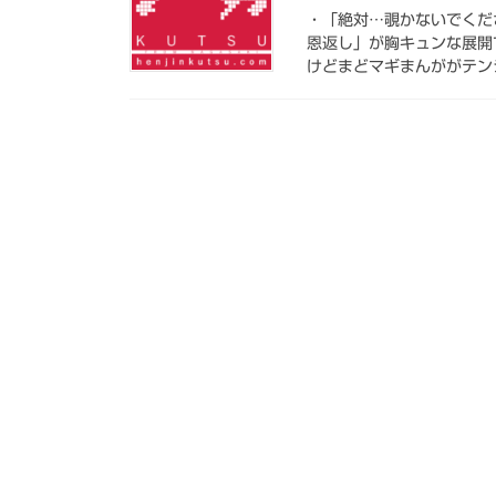
・「絶対…覗かないでくだ
恩返し」が胸キュンな展開で
けどまどマギまんががテンシ