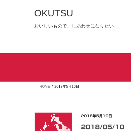
コ
ナ
ン
ビ
OKUTSU
テ
ゲ
ン
ー
おいしいもので、しあわせになりたい
ツ
シ
へ
ョ
ス
ン
キ
に
ッ
移
プ
動
HOME
2018年5月10日
2018年5月10日
2018/05/10