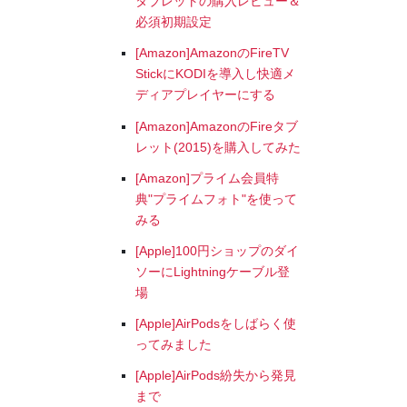
タブレットの購入レビュー＆
必須初期設定
[Amazon]AmazonのFireTV
StickにKODIを導入し快適メ
ディアプレイヤーにする
[Amazon]AmazonのFireタブ
レット(2015)を購入してみた
[Amazon]プライム会員特
典"プライムフォト"を使って
みる
[Apple]100円ショップのダイ
ソーにLightningケーブル登
場
[Apple]AirPodsをしばらく使
ってみました
[Apple]AirPods紛失から発見
まで