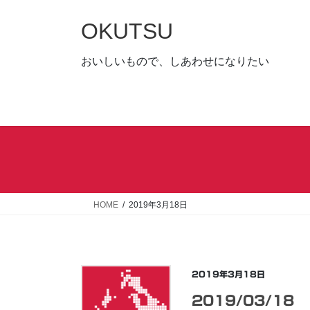
コ
ナ
ン
ビ
OKUTSU
テ
ゲ
ン
ー
おいしいもので、しあわせになりたい
ツ
シ
へ
ョ
ス
ン
キ
に
ッ
移
プ
動
HOME
2019年3月18日
2019年3月18日
2019/03/18