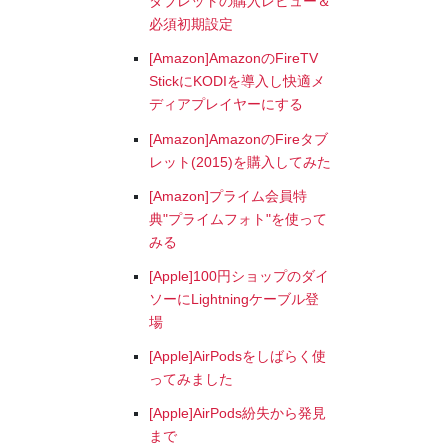
タブレットの購入レビュー＆
必須初期設定
[Amazon]AmazonのFireTV
StickにKODIを導入し快適メ
ディアプレイヤーにする
[Amazon]AmazonのFireタブ
レット(2015)を購入してみた
[Amazon]プライム会員特
典"プライムフォト"を使って
みる
[Apple]100円ショップのダイ
ソーにLightningケーブル登
場
[Apple]AirPodsをしばらく使
ってみました
[Apple]AirPods紛失から発見
まで