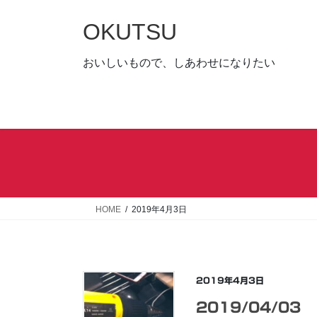
コ
ナ
ン
ビ
OKUTSU
テ
ゲ
ン
ー
おいしいもので、しあわせになりたい
ツ
シ
へ
ョ
ス
ン
キ
に
ッ
移
プ
動
HOME
2019年4月3日
2019年4月3日
2019/04/03