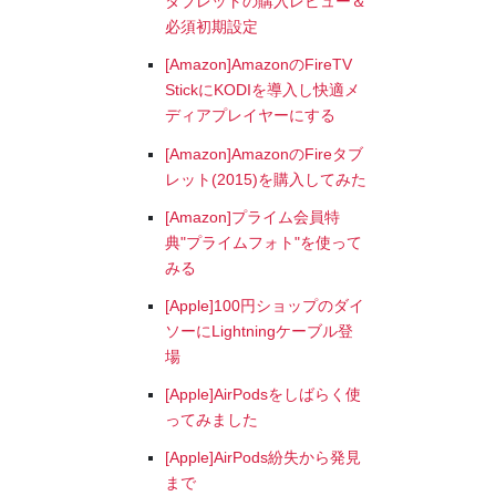
タブレットの購入レビュー＆
必須初期設定
[Amazon]AmazonのFireTV
StickにKODIを導入し快適メ
ディアプレイヤーにする
[Amazon]AmazonのFireタブ
レット(2015)を購入してみた
[Amazon]プライム会員特
典"プライムフォト"を使って
みる
[Apple]100円ショップのダイ
ソーにLightningケーブル登
場
[Apple]AirPodsをしばらく使
ってみました
[Apple]AirPods紛失から発見
まで