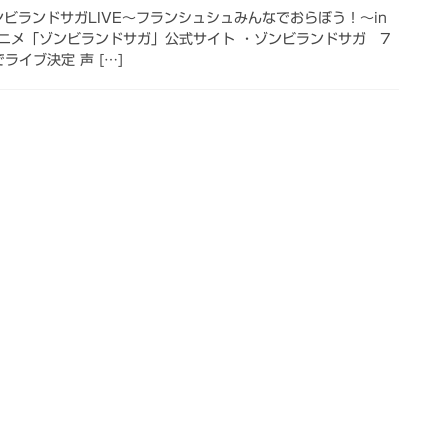
ンビランドサガLIVE～フランシュシュみんなでおらぼう！～in
TVアニメ「ゾンビランドサガ」公式サイト ・ゾンビランドサガ 7
ライブ決定 声 […]