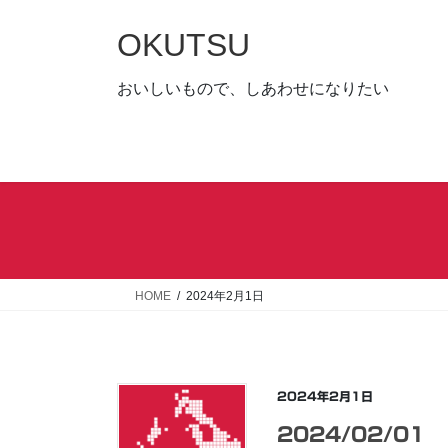
コ
ナ
ン
ビ
OKUTSU
テ
ゲ
ン
ー
おいしいもので、しあわせになりたい
ツ
シ
へ
ョ
ス
ン
キ
に
ッ
移
プ
動
HOME
2024年2月1日
2024年2月1日
2024/02/01