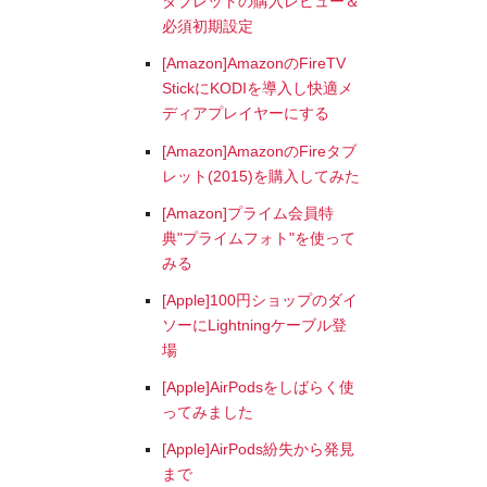
タブレットの購入レビュー＆
必須初期設定
[Amazon]AmazonのFireTV
StickにKODIを導入し快適メ
ディアプレイヤーにする
[Amazon]AmazonのFireタブ
レット(2015)を購入してみた
[Amazon]プライム会員特
典"プライムフォト"を使って
みる
[Apple]100円ショップのダイ
ソーにLightningケーブル登
場
[Apple]AirPodsをしばらく使
ってみました
[Apple]AirPods紛失から発見
まで