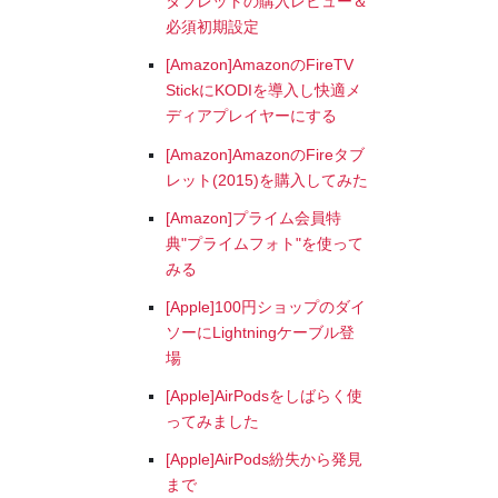
タブレットの購入レビュー＆
必須初期設定
[Amazon]AmazonのFireTV
StickにKODIを導入し快適メ
ディアプレイヤーにする
[Amazon]AmazonのFireタブ
レット(2015)を購入してみた
[Amazon]プライム会員特
典"プライムフォト"を使って
みる
[Apple]100円ショップのダイ
ソーにLightningケーブル登
場
[Apple]AirPodsをしばらく使
ってみました
[Apple]AirPods紛失から発見
まで