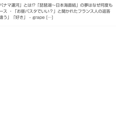
パナマ運河」とは!?「琵琶湖～日本海直結」の夢はなぜ何度も
ュース ・「お昼パスタでいい？」と聞かれたフランス人の返答
」「好き」 – grape […]