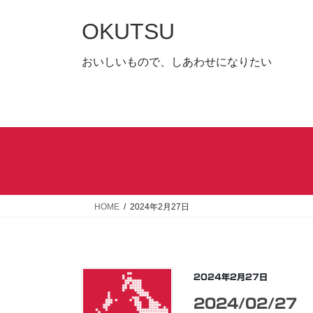
コ
ナ
ン
ビ
OKUTSU
テ
ゲ
ン
ー
おいしいもので、しあわせになりたい
ツ
シ
へ
ョ
ス
ン
キ
に
ッ
移
プ
動
HOME
2024年2月27日
2024年2月27日
2024/02/27