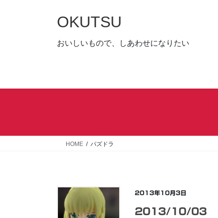
コ
ナ
ン
ビ
OKUTSU
テ
ゲ
ン
ー
おいしいもので、しあわせになりたい
ツ
シ
へ
ョ
ス
ン
キ
に
ッ
移
プ
動
HOME
パズドラ
2013年10月3日
2013/10/03