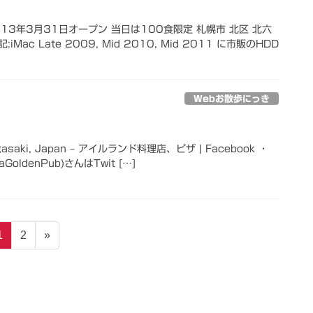
13年3月31日オープン 当日は100食限定 札幌市 北区 北六
iMac Late 2009, Mid 2010, Mid 2011 に市販のHDD
Webお散歩にっき
agasaki, Japan – アイルランド料理店、ピザ | Facebook ・
naGoldenPub)さんはTwit […]
固
固
1
2
»
定
定
ペ
ペ
ー
ー
ジ
ジ