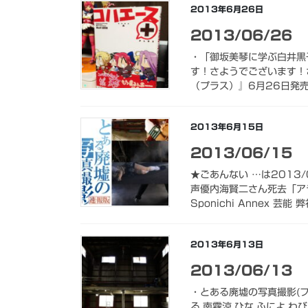
2013年6月26日
2013/06/26
・「御坂美琴に学ぶ白井黒子
す！さようでございます！
（プラス）』6月26日発売
2013年6月15日
2013/06/15
★ごあんない …は2013
声優内海賢二さん死去「ア
Sponichi Annex 芸能 
2013年6月13日
2013/06/13
・とある廃墟の写真撮影(フォ
る,南霧涼,ひな,ふによ,わび C