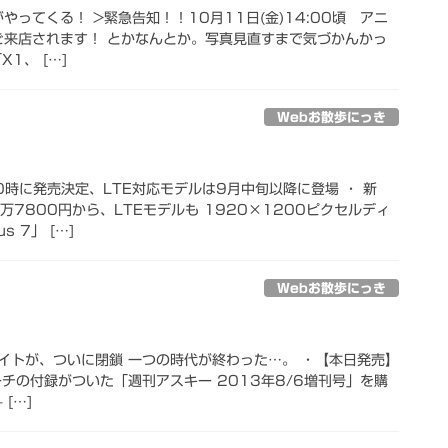
やってくる！ >緊急告知！！10月11日(金)14:00頃 アニ
がご来店されます！ とかなんとか。写真見直すまで気づかんかっ
X1、 […]
Webお散歩にっき
日0時に発売決定、LTE対応モデルは9月中旬以降に登場 ・ 新
2万7800円から、LTEモデルも 1920×1200ピクセルディ
 7」 […]
Webお散歩にっき
イトが、ついに閉鎖 一つの時代が終わった…。 ・【本日発売】
チの付録がついた「週刊アスキー 2013年8/6増刊号」を購
 […]