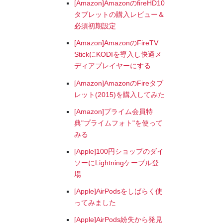
[Amazon]AmazonのfireHD10
タブレットの購入レビュー＆
必須初期設定
[Amazon]AmazonのFireTV
StickにKODIを導入し快適メ
ディアプレイヤーにする
[Amazon]AmazonのFireタブ
レット(2015)を購入してみた
[Amazon]プライム会員特
典"プライムフォト"を使って
みる
[Apple]100円ショップのダイ
ソーにLightningケーブル登
場
[Apple]AirPodsをしばらく使
ってみました
[Apple]AirPods紛失から発見