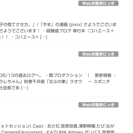
Webお散歩にっき
の慌てさせ方。」/「やま」の漫画 [pixiv] さようでございま
さようでございます！ ・経験値ブログ 単行本『コハエース＋
！！ ・コハエース+ […]
Webお散歩にっき
/06/13の過去ログへ。 ・賢プロダクション ｜ 更新情報 ・
ラレちゃん」則巻千兵衛「北斗の拳」ラオウ ― スポニチ
弊社会長であ […]
Webお散歩にっき
トセッション) Cast : おさむ,笹原悠貴,澤野檸檬,たび,なが
amera&Assistant : KAZUMA,Albireo,ガンバス,笹原悠