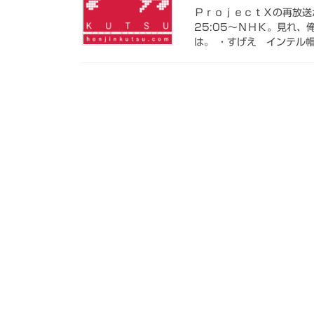
ＰｒｏｊｅｃｔＸの再放送が
25:05～ＮＨＫ。見れ
は。 ・すげえ インテル帽子