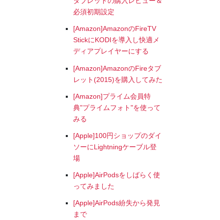
タブレットの購入レビュー＆
必須初期設定
[Amazon]AmazonのFireTV
StickにKODIを導入し快適メ
ディアプレイヤーにする
[Amazon]AmazonのFireタブ
レット(2015)を購入してみた
[Amazon]プライム会員特
典"プライムフォト"を使って
みる
[Apple]100円ショップのダイ
ソーにLightningケーブル登
場
[Apple]AirPodsをしばらく使
ってみました
[Apple]AirPods紛失から発見
まで