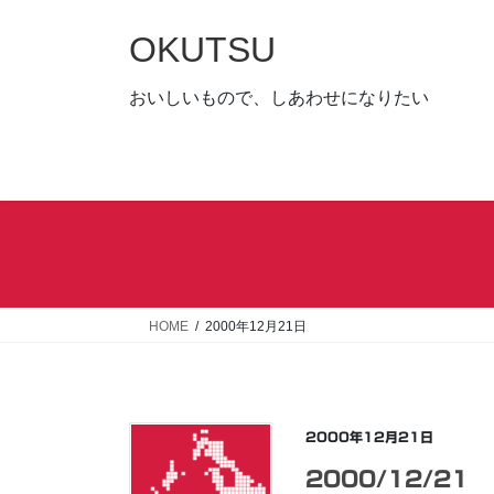
コ
ナ
ン
ビ
OKUTSU
テ
ゲ
ン
ー
おいしいもので、しあわせになりたい
ツ
シ
へ
ョ
ス
ン
キ
に
ッ
移
プ
動
HOME
2000年12月21日
2000年12月21日
2000/12/21