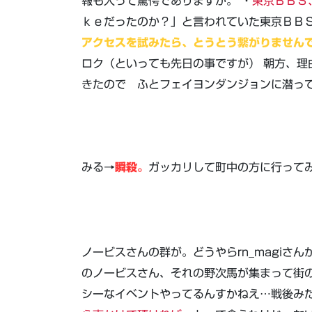
報も入って驚愕でありますが。 ・
東京ＢＢＳ
ｋｅだったのか？」と言われていた東京ＢＢ
アクセスを試みたら、とうとう繋がりません
ロク（といっても先日の事ですが） 朝方、理
きたので ふとフェイヨンダンジョンに潜っ
みる→
瞬殺。
ガッカリして町中の方に行って
ノービスさんの群が。どうやらrn_magiさん
のノービスさん、それの野次馬が集まって街
シーなイベントやってるんすかねえ…戦後み