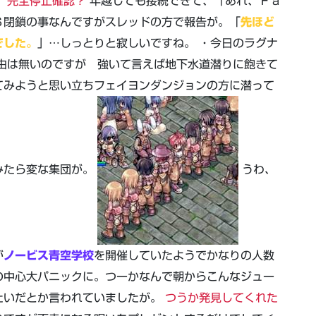
、完全停止確認？
年越しても接続できて、「あれ、Ｆａ
Ｓ閉鎖の事なんですがスレッドの方で報告が。「
先ほど
でした。
」…しっとりと寂しいですね。 ・今日のラグナ
由は無いのですが 強いて言えば地下水道潜りに飽きて
てみようと思い立ちフェイヨンダンジョンの方に潜って
みたら変な集団が。
うわ、
が
ノービス青空学校
を開催していたようでかなりの人数
の中心大パニックに。つーかなんで朝からこんなジュー
たいだとか言われていましたが。
つうか発見してくれた