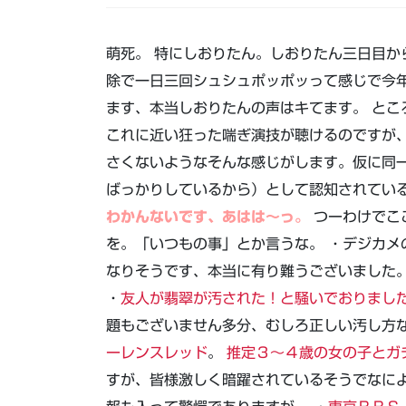
萌死。 特にしおりたん。しおりたん三日目か
除で一日三回シュシュポッポッって感じで今
ます、本当しおりたんの声はキてます。 ところで
これに近い狂った喘ぎ演技が聴けるのですが
さくないようなそんな感じがします。仮に同
ばっかりしているから）として認知されてい
わかんないです、あはは～っ。
つーわけでこ
を。「いつもの事」とか言うな。 ・デジカメ
なりそうです、本当に有り難うございました
・
友人が翡翠が汚された！と騒いでおりまし
題もございません多分、むしろ正しい汚し方な
ーレンスレッド
。
推定３～４歳の女の子とガ
すが、皆様激しく暗躍されているそうでなに