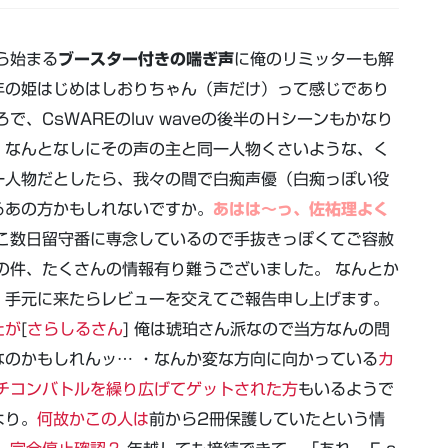
ら始まる
ブースター付きの喘ぎ声
に俺のリミッターも解
年の姫はじめはしおりちゃん（声だけ）って感じであり
、CsWAREのluv waveの後半のＨシーンもかなり
、なんとなしにその声の主と同一人物くさいような、く
一人物だとしたら、我々の間で白痴声優（白痴っぽい役
るあの方かもしれないですか。
あはは～っ、佐祐理よく
こ数日留守番に専念しているので手抜きっぽくてご容赦
の件、たくさんの情報有り難うございました。 なんとか
。手元に来たらレビューを交えてご報告申し上げます。
たが
[
さらしるさん
] 俺は琥珀さん派なので当方なんの問
のかもしれんッ… ・なんか変な方向に向かっている
カ
チコンバトルを繰り広げてゲットされた方
もいるようで
より。
何故かこの人は
前から2冊保護していたという情