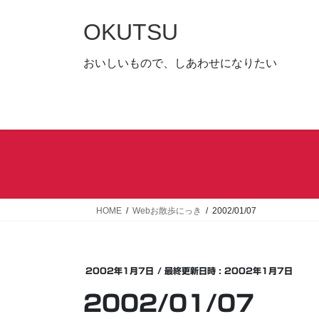
コ
ナ
ン
ビ
OKUTSU
テ
ゲ
ン
ー
おいしいもので、しあわせになりたい
ツ
シ
へ
ョ
ス
ン
キ
に
ッ
移
プ
動
HOME
Webお散歩にっき
2002/01/07
2002年1月7日
/ 最終更新日時 :
2002年1月7日
2002/01/07