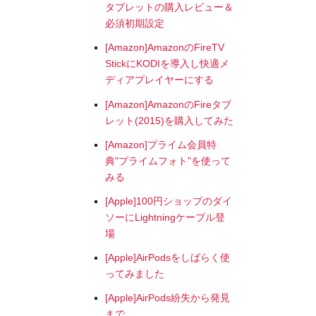
タブレットの購入レビュー＆
必須初期設定
[Amazon]AmazonのFireTV
StickにKODIを導入し快適メ
ディアプレイヤーにする
[Amazon]AmazonのFireタブ
レット(2015)を購入してみた
[Amazon]プライム会員特
典"プライムフォト"を使って
みる
[Apple]100円ショップのダイ
ソーにLightningケーブル登
場
[Apple]AirPodsをしばらく使
ってみました
[Apple]AirPods紛失から発見
まで