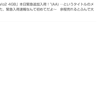
D MuVo2 4GB」本日緊急追加入荷！”(AA) …というタイトルのメ
た、緊急入荷速報なんて初めてだよ～ 余程売れるとふんで大