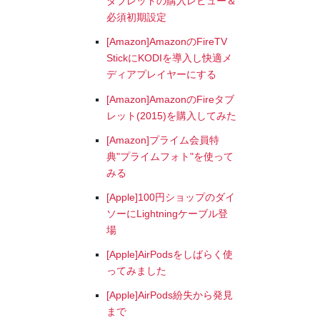
タブレットの購入レビュー＆
必須初期設定
[Amazon]AmazonのFireTV
StickにKODIを導入し快適メ
ディアプレイヤーにする
[Amazon]AmazonのFireタブ
レット(2015)を購入してみた
[Amazon]プライム会員特
典"プライムフォト"を使って
みる
[Apple]100円ショップのダイ
ソーにLightningケーブル登
場
[Apple]AirPodsをしばらく使
ってみました
[Apple]AirPods紛失から発見
まで