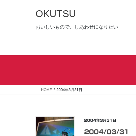
コ
ナ
ン
ビ
OKUTSU
テ
ゲ
ン
ー
おいしいもので、しあわせになりたい
ツ
シ
へ
ョ
ス
ン
キ
に
ッ
移
プ
動
HOME
2004年3月31日
2004年3月31日
2004/03/31