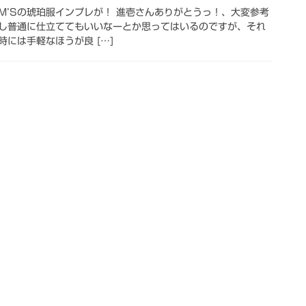
M’Sの琥珀服インプレが！ 進壱さんありがとうっ！、大変参考
し普通に仕立ててもいいなーとか思ってはいるのですが、それ
には手軽なほうが良 […]