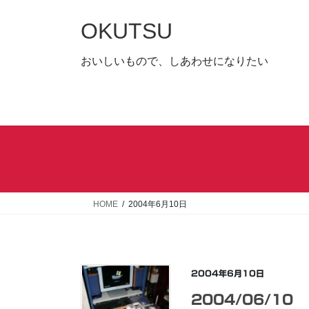
コ
ナ
ン
ビ
OKUTSU
テ
ゲ
ン
ー
おいしいもので、しあわせになりたい
ツ
シ
へ
ョ
ス
ン
キ
に
ッ
移
プ
動
HOME
2004年6月10日
2004年6月10日
2004/06/10