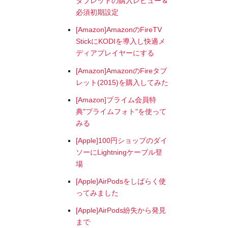
タブレットの購入レビュー＆
必須初期設定
[Amazon]AmazonのFireTV
StickにKODIを導入し快適メ
ディアプレイヤーにする
[Amazon]AmazonのFireタブ
レット(2015)を購入してみた
[Amazon]プライム会員特
典"プライムフォト"を使って
みる
[Apple]100円ショップのダイ
ソーにLightningケーブル登
場
[Apple]AirPodsをしばらく使
ってみました
[Apple]AirPods紛失から発見
まで