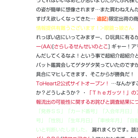
ってればいいなあとか思いましたがたぶん探
の姿が簡単に想像されます…また買わねえん
すげえ欲しくなってきた…
追記)
限定出荷の
情報提供有難うございます！>眼鏡っ娘さん
れっぽい店にいってみますー、Ｄ玩具に有るか
ー(AA)
[
さらしるせんせいのとこ
] ギャー！
んだしてくるなよ！という事で超紹介超紹介
バット鑑賞会してゲタゲタ笑っていたのでず
具合にマヒしてきます、そこからが勝負だ！
ToHeart2公式サイトオープン！
…なんかす
か？どうしようか？ ・
「Ｔｈｅガッツ！」の
報流出の可能性に関するお詫びと調査結果に
「発券ＳＳ」「カード番号」「入会年月日」
号」「性別」「生年月日」「車検年月」「自
いと判断いたしました。
漏れまくりです。該