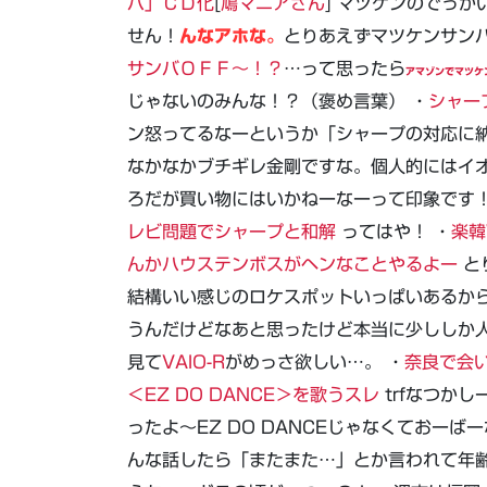
バ」ＣＤ化
[
鳩マニアさん
] マツケンのでっ
せん！
んなアホな。
とりあえずマツケンサン
サンバＯＦＦ～！？
…って思ったら
アマゾンでマツケ
じゃないのみんな！？（褒め言葉） ・
シャー
ン怒ってるなーというか「シャープの対応に
なかなかブチギレ金剛ですな。個人的にはイ
ろだが買い物にはいかねーなーって印象です！
レビ問題でシャープと和解
ってはや！ ・
楽韓
んかハウステンボスがヘンなことやるよー
と
結構いい感じのロケスポットいっぱいあるか
うんだけどなあと思ったけど本当に少ししか人
見て
VAIO-R
がめっさ欲しい…。 ・
奈良で会
＜EZ DO DANCE＞を歌うスレ
trfなつかし
ったよ～EZ DO DANCEじゃなくておー
んな話したら「またまた…」とか言われて年齢