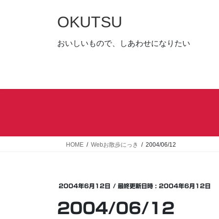
コ
ナ
ン
ビ
OKUTSU
テ
ゲ
ン
ー
おいしいもので、しあわせになりたい
ツ
シ
へ
ョ
ス
ン
キ
に
ッ
移
プ
動
HOME
Webお散歩にっき
2004/06/12
2004年6月12日
/ 最終更新日時 :
2004年6月12日
2004/06/12