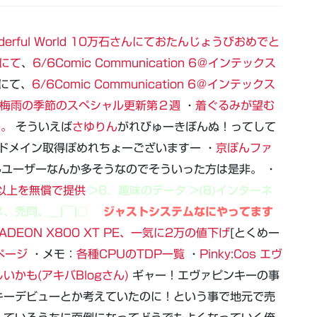
Wonderful World 10万石さんにておたんじょうびおめでと
んにて
、
6/6Comic Communication 6＠インテックス
にて、
6/6Comic Communication 6＠インテックス
て梅雨の季節のスペシャル更新第２週
・
着ぐるみが望む
ー。
そういえば
さゆりん
がれびゅーきぼんぬ！ってして
ドメイン取得ぽめれちょーございますー ・
京ぽんファ
ユーザーなんか多そうなのでそういった方は是非。 ・
ル以上を無償で提供
>6．趣味のデータ >(8)インターネ
、禿同、＿|￣|○
ジャストシステムなにやってます
DEON X800 XT PE、一気に2万の値下げ
[とくめー
ぺージ
・メモ：
各種CPUのTDP一覧
・
Pinky:Cos エヴ
かも(アキバBlogさん)
ギャー！エヴァピンキーの事
キーデビューとか考えていたのに！という事で地元で売