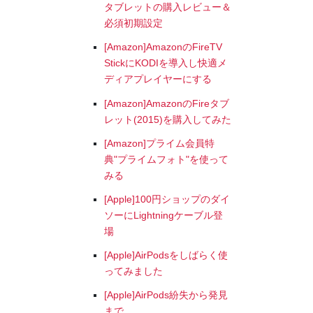
タブレットの購入レビュー＆
必須初期設定
[Amazon]AmazonのFireTV
StickにKODIを導入し快適メ
ディアプレイヤーにする
[Amazon]AmazonのFireタブ
レット(2015)を購入してみた
[Amazon]プライム会員特
典"プライムフォト"を使って
みる
[Apple]100円ショップのダイ
ソーにLightningケーブル登
場
[Apple]AirPodsをしばらく使
ってみました
[Apple]AirPods紛失から発見
まで