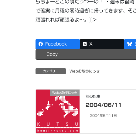
らちょーどこの頃だっつーの！ ・週末は福岡 
で確実に月曜の零時過ぎに帰ってきます、そ
頑張れれば頑張るよ～。]]>
Facebook
X
Copy
Webお散歩にっき
カテゴリー
Webお散歩にっき
前の記事
2004/06/11
2004年6月11日