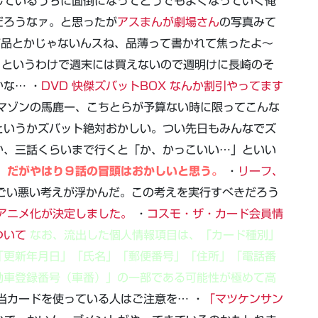
しているうちに面倒になってどうでもよくなっていく俺
だろうなァ。と思ったが
アスまんが劇場さん
の写真みて
商品とかじゃないんスね、品薄って書かれて焦ったよ～
というわけで週末には買えないので週明けに長崎のそ
な… ・
DVD 快傑ズバットBOX なんか割引やってます
アマゾンの馬鹿ー、こちとらが予算ない時に限ってこんな
というかズバット絶対おかしい。つい先日もみんなでズ
か、三話くらいまで行くと「か、かっこいい…」といい
だがやはり９話の冒頭はおかしいと思う。
・
リーフ、
ごい悪い考えが浮かんだ。この考えを実行すべきだろう
アニメ化が決定しました。
・
コスモ・ザ・カード会員情
ついて
なお、流出した個人情報項目は、「カード種別」
「更新年月日」「氏名」「郵便番号」「住所」「電話番
動車登録番号（車番）」の一部である可能性が極めて高
当カードを使っている人はご注意を… ・
「マツケンサン