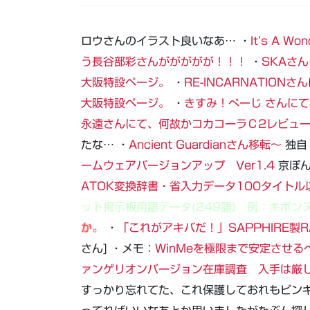
ロウさんのイラスト良いなあ… ・
It’s A 
う長谷部彩さんががががが！！！
・
SKAさ
大阪特設ページ。
・
RE-INCARNATIONさん
大阪特設ページ。
・
きすみ！ぺーじ さんに
永遠さんにて、何故かコカコーラＣ2レビュ
たな… ・
Ancient Guardianさん移転～
独自
ームウェアバージョンアップ Ver1.4
京ぽん
ATOK変換辞書・省入力データ100タイト
ット掲示板用語データ(249語) 例：キボンヌ
か。
・
「これがアキバだ！」SAPPHIRE製RA
さん] ・メモ：
WinMeを極限まで安定させる
ァンゲリオンバージョン在庫調査 入手は厳しい
すっかり忘れてた、これ保護しておれもピン