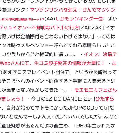
かいでっかいムーブメントがやってきているのかもしれま
バ関連リンク：
マツケンサンバを追え！さんでマツケン
(AA)
しかもランキング一位
、ばか
ンサンバ予約受付開始シテルーッ！？
プｖｓイオン…不鮮明なバトルの行方
[ZAKZAK] イオ
納得いけば金輪際付き合わないわけではない」ってのは
オンは時々メルヘンショー呼んでくれる素晴らしいとこ
いやうちからだと絶望的に遠いし。 ・
イオン、液晶テ
Webさんにて、生ゴミ餃子関連の情報が大量に！
・
な
りあえずコスプレイベント開催で。というか長崎県って
らそこらへんのイベント開催すると手軽に人集まると思
が集まらない気がしてきた…。 ・
モエモエカフェさん
いましょう！
・今日のEZ DO DANCE:[2ch]
ひたすら
ー、自分が始めてマトモにかったJPOPのCDってtrfだ
ばーないとせんせーしょん入ったアルバムでしたが。んでこ
査証疑惑が出るんだよな畜生め、1980年生まれだか