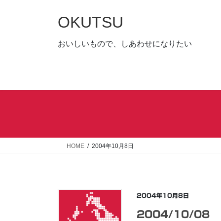
コ
ナ
ン
ビ
OKUTSU
テ
ゲ
ン
ー
おいしいもので、しあわせになりたい
ツ
シ
へ
ョ
ス
ン
キ
に
ッ
移
プ
動
HOME
2004年10月8日
2004年10月8日
2004/10/08