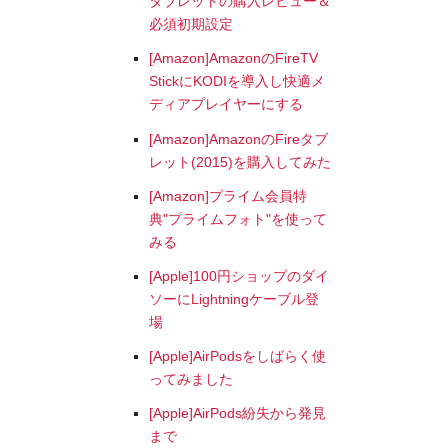
タブレットの購入レビュー＆
必須初期設定
[Amazon]AmazonのFireTV
StickにKODIを導入し快適メ
ディアプレイヤーにする
[Amazon]AmazonのFireタブ
レット(2015)を購入してみた
[Amazon]プライム会員特
典"プライムフォト"を使って
みる
[Apple]100円ショップのダイ
ソーにLightningケーブル登
場
[Apple]AirPodsをしばらく使
ってみました
[Apple]AirPods紛失から発見
まで