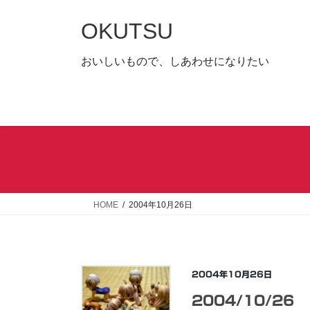
コ
ナ
ン
ビ
OKUTSU
テ
ゲ
ン
ー
おいしいもので、しあわせになりたい
ツ
シ
へ
ョ
ス
ン
キ
に
ッ
移
プ
動
HOME
2004年10月26日
2004年10月26日
2004/10/26