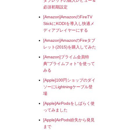
タブレットの購入レビュー＆
必須初期設定
[Amazon]AmazonのFireTV
StickにKODIを導入し快適メ
ディアプレイヤーにする
[Amazon]AmazonのFireタブ
レット(2015)を購入してみた
[Amazon]プライム会員特
典"プライムフォト"を使って
みる
[Apple]100円ショップのダイ
ソーにLightningケーブル登
場
[Apple]AirPodsをしばらく使
ってみました
[Apple]AirPods紛失から発見
まで