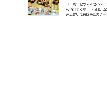
３０周年記念２４耐(!?
の消印までな！ ・台風（
束とはいえ毎回毎回カクーン