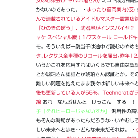
女のお茶会(アキバblogさん)
ミコト成分補給
かないのであった。 ・
まったり福岡案内(仮)
んで連載されているアイドルマスター設置店
「ひのきのぼう」、武器屋がインスパイヤ？
ャケ スペシャル版 ( 1/7スケール コールドキャ
モ。そういえば一騎当千は途中で読むのやめち
タ､レクサス全車種のリコールを届出｡昨年12
いうかこれを応用すればいくらでも自由な認
とか琥珀さん認証とか琥珀さん認証とか。そ
難しい問題を抱えたまま我々は新しい未来へと
後も更新している人が55％、Technorati
線
おれ なんぶせんと けっこん する ！ 
子「それヒーローじゃないすか」
汎用性の高
もそんな時期があったんだろうな…いやむし
しい未来へと歩き…どんな未来だそれは。 ・