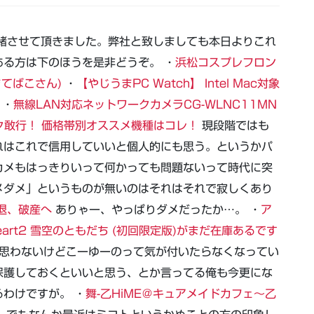
緒させて頂きました。弊社と致しましても本日よりこれ
る方は下のほうを是非どうぞ。 ・
浜松コスプレフロン
まてばこさん)
・
【やじうまPC Watch】 Intel Mac対象
 ・
無線LAN対応ネットワークカメラCG-WLNC11MN
ク敢行！ 価格帯別オススメ機種はコレ！
現段階ではも
れはこれで信用していいと個人的にも思う。というかパ
カメもはっきりいって何かっても問題ないって時代に突
メダメ」というものが無いのはそれはそれで寂しくあり
退、破産へ
ありゃー、やっぱりダメだったか…。 ・
ア
art2 雪空のともだち (初回限定版)がまだ在庫あるです
思わないけどこーゆーのって気が付いたらなくなってい
保護しておくといいと思う、とか言ってる俺も今更にな
わけですが。 ・
舞-乙HiME＠キュアメイドカフェ～乙