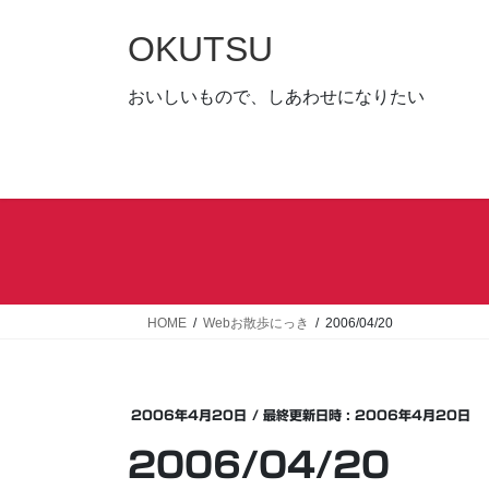
コ
ナ
ン
ビ
OKUTSU
テ
ゲ
ン
ー
おいしいもので、しあわせになりたい
ツ
シ
へ
ョ
ス
ン
キ
に
ッ
移
プ
動
HOME
Webお散歩にっき
2006/04/20
2006年4月20日
/ 最終更新日時 :
2006年4月20日
2006/04/20