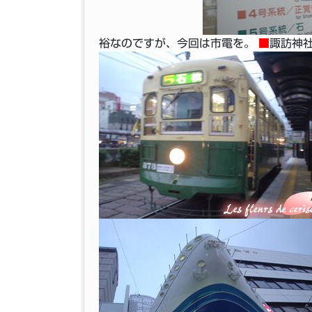
裕なのですが、今回は市電を。
■
諏訪神社