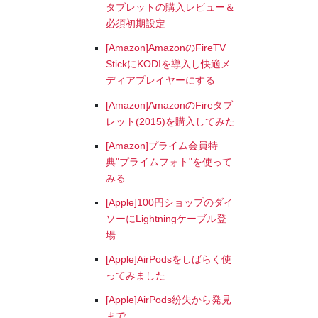
タブレットの購入レビュー＆
必須初期設定
[Amazon]AmazonのFireTV
StickにKODIを導入し快適メ
ディアプレイヤーにする
[Amazon]AmazonのFireタブ
レット(2015)を購入してみた
[Amazon]プライム会員特
典"プライムフォト"を使って
みる
[Apple]100円ショップのダイ
ソーにLightningケーブル登
場
[Apple]AirPodsをしばらく使
ってみました
[Apple]AirPods紛失から発見
まで