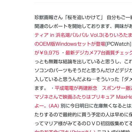
珍獣画報さん「桜を追いかけて」 自分もご一
関連のレポートを開始しております、興味があ
ティア in 浜名湖パルパル Vol.3(るりいろた
のOEM版Windowsセットが登場
[PCWatch]
が￥9,975
・
最新デジカメ77台画質チェッ
っとも無難な結論を出していると思うし、こ
ソコンのパーツもそうだと思うんだけどデジ
入していると思うんだよね…そういった「ダ
ます。 ・
平成電電が再建断念 スポンサー撤
マゾネさんで映画ふたりはプリキュア MaxHe
よー。(AA)
別に今日明日に在庫無くなるとは
たりするので最終的に買う予定の人は早めに
ってマリア様がみてるのＤＶＤ初回版集めてる