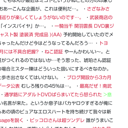
。でもなんか最近はミコトというかぬことの方の印象し
おあーこんな企画が、これは便利だ…。 ・
さざなみさ
舗巡りが楽しくてしょうがないのです…。
・
武装商店の
「インスパイヤ」か…。 ・
一騎当千 関羽雲長 DVD裏ジ
スト製 塗装済 完成品 )(AA)
予約開始していたのでメ
ゃったんだけど今はどうなってるんだろう… ・
トヨ
月には不具合把握?
・
ねこ認証
やーんかわいい～。と
証がつくれるのではないか…そう思った、琥珀さん認証
の場合ミスター陳はどういった扱いにするべきなのか。
歩き出さなくてはいけない。 ・
ブログ開設から3カ月
がデータ公表
むしろ残りの45%は…。 ・
最高だぜ！南武
・
通学路にアダルトDVDばらまいてたら怒られた
>息
い名言が来た。というか息子はバカヤロウすぎるが俺に
ろあの頃のピュアなエロスハートを持ち続けて我々は新
sageを説く
・
ピッコロさんは超ツンデレ
誰がうまいこ