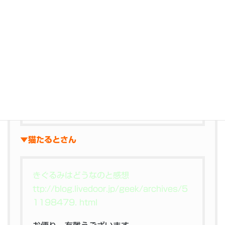
EXILIMコラボのやっつけ感と節操の無さは
ガチだと思います本当
お便り、有難うございます。
滅べばいいのにほんと。むしろユーザーに
ガチガチでカスタマイズして勝手に作るか
ら。コハッキーカメラとか作るから。つま
り盗撮orハメ撮り専用である。
▼猫たるとさん
きぐるみはどうなのと感想
ttp://blog.livedoor.jp/geek/archives/5
1198479. html