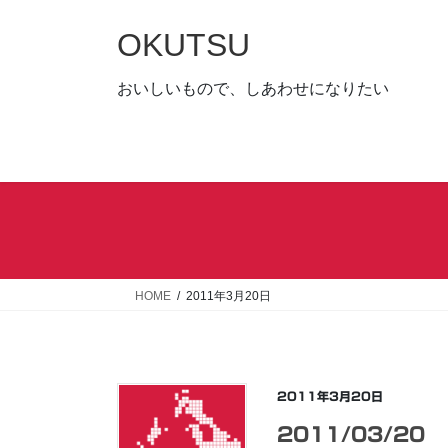
コ
ナ
ン
ビ
OKUTSU
テ
ゲ
ン
ー
おいしいもので、しあわせになりたい
ツ
シ
へ
ョ
ス
ン
キ
に
ッ
移
プ
動
HOME
2011年3月20日
2011年3月20日
2011/03/20