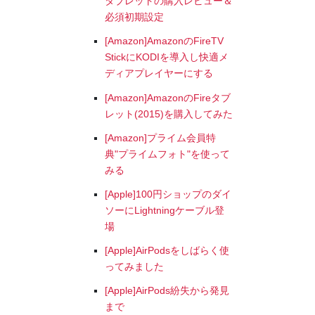
タブレットの購入レビュー＆
必須初期設定
[Amazon]AmazonのFireTV
StickにKODIを導入し快適メ
ディアプレイヤーにする
[Amazon]AmazonのFireタブ
レット(2015)を購入してみた
[Amazon]プライム会員特
典"プライムフォト"を使って
みる
[Apple]100円ショップのダイ
ソーにLightningケーブル登
場
[Apple]AirPodsをしばらく使
ってみました
[Apple]AirPods紛失から発見
まで